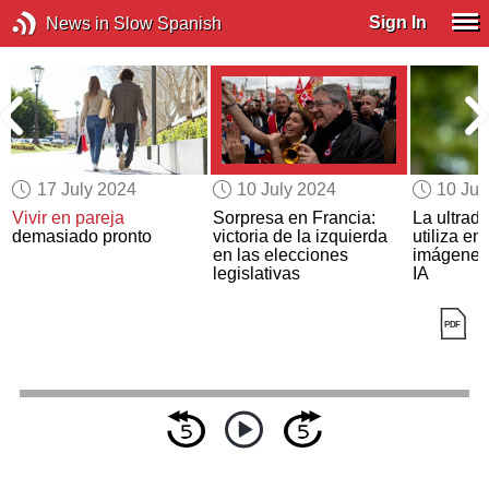
Sign In
News in Slow Spanish
17 July 2024
10 July 2024
10 Jul
Vivir en pareja
Sorpresa en Francia:
La ultrad
demasiado pronto
victoria de la izquierda
utiliza en
en las elecciones
imágenes
legislativas
IA