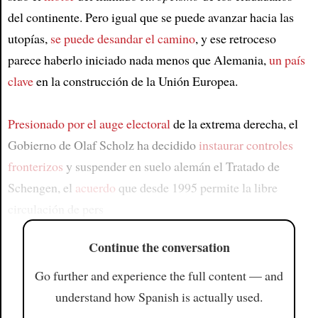
del continente. Pero igual que se puede avanzar hacia las
utopías,
se puede desandar el camino
, y ese retroceso
parece haberlo iniciado nada menos que Alemania,
un país
clave
en la construcción de la Unión Europea.
Presionado por el auge electoral
de la extrema derecha, el
Gobierno de Olaf Scholz ha decidido
instaurar controles
fronterizos
y suspender en suelo alemán el Tratado de
Schengen, el
acuerdo
que desde 1995 permite la libre
circulación de pers
Continue the conversation
Go further and experience the full content — and
understand how Spanish is actually used.