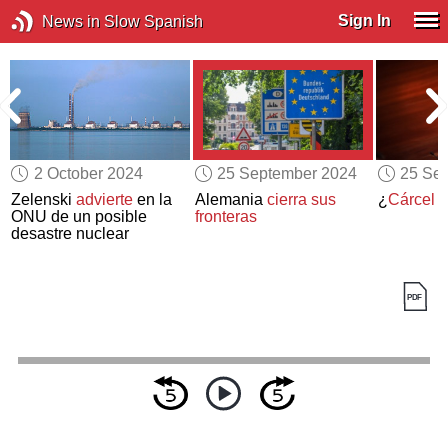
Sign In
News in Slow Spanish
2 October 2024
25 September 2024
25 Se
Zelenski
advierte
en la
Alemania
cierra sus
¿
Cárcel
p
ONU de un posible
fronteras
desastre nuclear