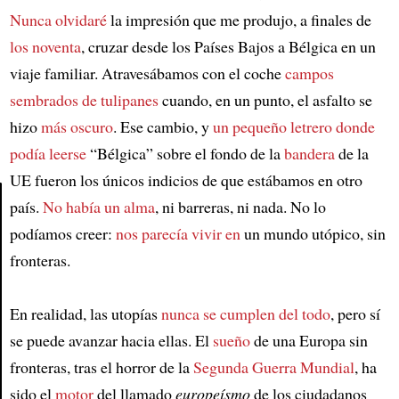
Nunca olvidaré
la impresión que me produjo, a finales de
los noventa
, cruzar desde los Países Bajos a Bélgica en un
viaje familiar. Atravesábamos con el coche
campos
sembrados de tulipanes
cuando, en un punto, el asfalto se
hizo
más oscuro
. Ese cambio, y
un pequeño letrero donde
podía leerse
“Bélgica” sobre el fondo de la
bandera
de la
UE fueron los únicos indicios de que estábamos en otro
país.
No había un alma
, ni barreras, ni nada. No lo
podíamos creer:
nos parecía vivir en
un mundo utópico, sin
Article
fronteras.
En realidad, las utopías
nunca se cumplen del todo
, pero sí
se puede avanzar hacia ellas. El
sueño
de una Europa sin
fronteras, tras el horror de la
Segunda Guerra Mundial
, ha
sido el
motor
del llamado
europeísmo
de los ciudadanos