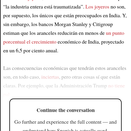
“la industria entera está traumatizada”.
Los joyeros
no son,
por supuesto, los únicos que están preocupados en India. Y,
sin embargo, los bancos Morgan Stanley y Citigroup
estiman que los aranceles reducirán en menos de
un punto
porcentual
el crecimiento
económico de India, proyectado
en un 6,5 por ciento anual.
Las consecuencias económicas que tendrán estos aranceles
son, en todo caso,
inciertas
, pero otras cosas sí que están
claras. Por ejemplo, que la Administración Trump
no tiene
pal
Continue the conversation
Go further and experience the full content — and
understand how Spanish is actually used.