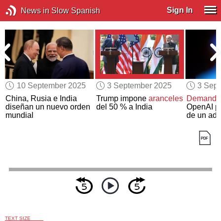
Sign In
News in Slow Spanish
10 September 2025
3 September 2025
3 Sep
China, Rusia e India
Trump impone
aranceles
Demandan
diseñan un nuevo orden
del 50 % a India
OpenAI po
mundial
de un ado
TEXT SIZE