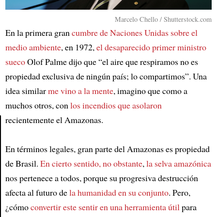
Marcelo Chello / Shutterstock.com
En la primera gran
cumbre de Naciones Unidas sobre el
medio ambiente
, en 1972,
el desaparecido primer ministro
sueco
Olof Palme dijo que “el aire que respiramos no es
propiedad exclusiva de ningún país; lo compartimos”. Una
idea similar
me vino a la mente
, imagino que como a
muchos otros, con
los incendios que asolaron
recientemente el Amazonas.
Article
En términos legales, gran parte del Amazonas es propiedad
de Brasil.
En cierto sentido, no obstante
,
la selva amazónica
nos pertenece a todos, porque su progresiva destrucción
afecta al futuro de
la humanidad en su conjunto
. Pero,
¿cómo
convertir este sentir en una herramienta útil
para