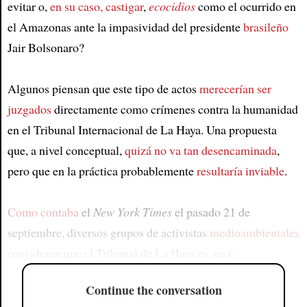
evitar o,
en su caso, castigar
,
ecocidios
como el ocurrido en
el Amazonas ante la impasividad del presidente
brasileño
Jair Bolsonaro?
Algunos piensan que este tipo de actos
merecerían ser
juzgados
directamente como crímenes contra la humanidad
en el Tribunal Internacional de La Haya. Una propuesta
que, a nivel conceptual,
quizá no va tan desencaminada
,
pero que en la práctica probablemente
resultaría inviable
.
Como contaba
el
New York Times
el pasado 21 de
septiembre, diversos grupos de activistas
medioambientales
consideran que el Tribunal de La Haya es, en e
Continue the conversation