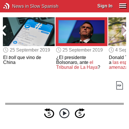
Sign In
News in Slow Spanish
25 September 2019
25 September 2019
4 Sep
s
El
troll
que vino de
¿El presidente
Donald T
China
Bolsonaro, ante
el
a
las esp
Tribunal de La Haya
?
amenaza