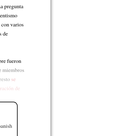
La pregunta
dentismo
con varios
s de
bre fueron
ve miembros
rresto
se
aración de
panish