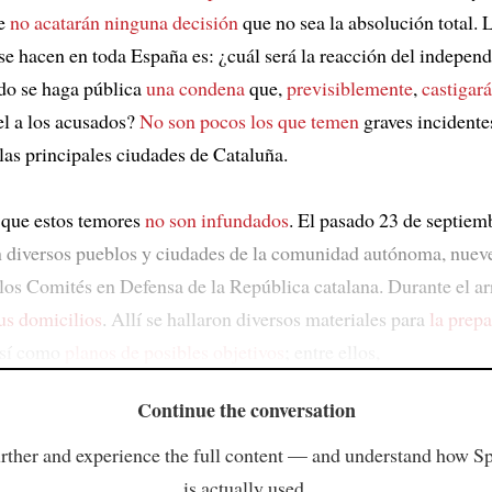
ue
no acatarán ninguna decisión
que no sea la absolución total. 
e hacen en toda España es: ¿cuál será la reacción del indepen
do se haga pública
una condena
que,
previsiblemente
,
castigará
el a los acusados?
No son pocos los que temen
graves incidente
 las principales ciudades de Cataluña.
 que estos temores
no son infundados
. El pasado 23 de septiem
n diversos pueblos y ciudades de la comunidad autónoma, nue
los Comités en Defensa de la República catalana. Durante el a
sus domicilios
. Allí se hallaron diversos materiales para
la prep
así como
planos de posibles objetivos
; entre ellos,
Continue the conversation
rther and experience the full content — and understand how S
is actually used.