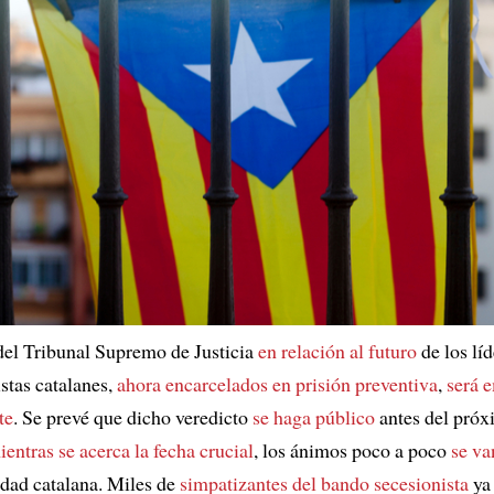
del Tribunal Supremo de Justicia
en relación al futuro
de los líd
stas catalanes,
ahora encarcelados en prisión preventiva
,
será 
te
. Se prevé que dicho veredicto
se haga público
antes del próx
ientras se acerca la fecha crucial
, los ánimos poco a poco
se va
dad catalana. Miles de
simpatizantes del bando secesionista
ya