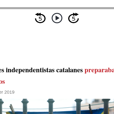
es independentistas catalanes
preparab
os
er 2019