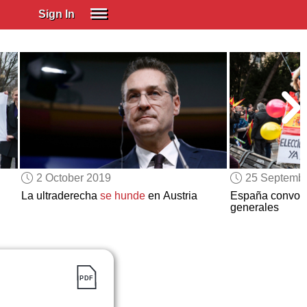
Sign In
SIGN IN
Spanish (Spain)
Spanish (Latino)
SUBSCRIBE
EDUCATIONAL LICENSES
GIFT CARDS
2 October 2019
25 Septemb
OTHER LANGUAGES
La ultraderecha
se hunde
en Austria
España convoc
generales
ABOUT US
ADJUST COLORS