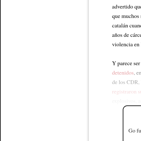
advertido q
que muchos s
catalán cuan
años de cárc
violencia en
Y parece ser
detenidos
, e
de los CDR, 
registraron 
explosivos, 
Go fu