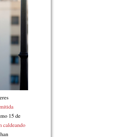
eres
emitida
imo 15 de
n caldeando
 han