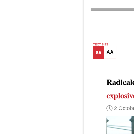
TEXT SIZE
aa
AA
Radical
explosiv
2 Octob