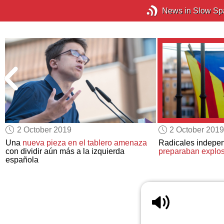
News in Slow Sp
2 October 2019
2 October 2019
Una
nueva pieza en el tablero
amenaza
Radicales indepen
con dividir aún más a la izquierda
preparaban explos
española