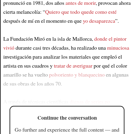
pronunció en 1981, dos años
antes de morir
, provocan ahora
cierta melancolía: “
Quiero que todo quede como esté
después de mí en el momento en que
yo desaparezca
”.
La Fundación Miró en la isla de Mallorca,
donde el pintor
vivió
durante casi tres décadas, ha realizado una
minuciosa
investigación para analizar los materiales que empleó el
artista en sus cuadros y
tratar de averiguar
por qué el color
amarillo se ha vuelto
polvoriento y blanquecino
en algunas
de sus obras de los años 70.
A través de técnicas científicas
dignas de series po
Continue the conversation
Go further and experience the full content — and