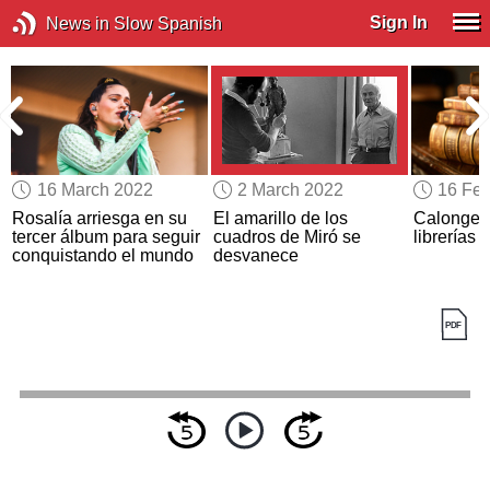
Sign In
News in Slow Spanish
16 March 2022
2 March 2022
16 Feb
Rosalía arriesga en su
El amarillo de los
Calonge, 
tercer álbum para seguir
cuadros de Miró se
librerías
conquistando el mundo
desvanece