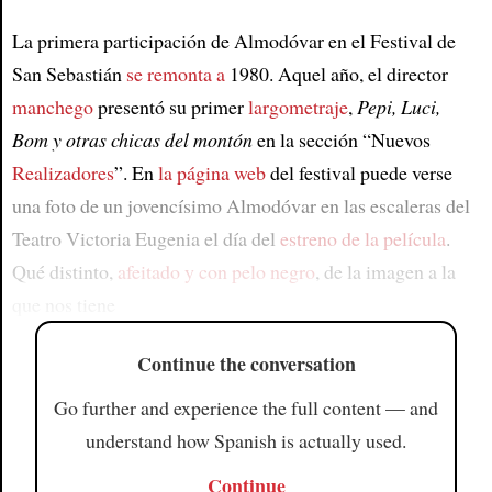
La primera participación de Almodóvar en el Festival de
San Sebastián
se remonta a
1980. Aquel año, el director
manchego
presentó su primer
largometraje
,
Pepi, Luci,
Bom y otras chicas del montón
en la sección “Nuevos
Realizadores
”. En
la página web
del festival puede verse
una foto de un jovencísimo Almodóvar en las escaleras del
Teatro Victoria Eugenia el día del
estreno de la película
.
Qué distinto,
afeitado y con pelo negro
, de la imagen a la
que nos tiene
Continue the conversation
Go further and experience the full content — and
understand how Spanish is actually used.
Continue