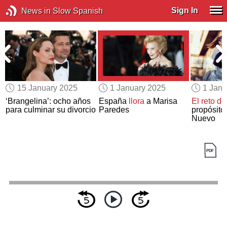
Sign In
News in Slow Spanish
15 January 2025
1 January 2025
1 Janu
‘Brangelina’: ocho años
España
llora
a Marisa
El reto de
para culminar su divorcio
Paredes
propósito
Nuevo