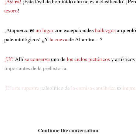
es
¡Así
!
¡Este fósil de homínido aún no está clasificado! ¡Pe
tesoro
!
es
¡Atapuerca
un lugar
con excepcionales
hallazgos
arqueoló
paleontológicos! ¿Y
la cueva
de Altamira…?
¡Uf!
Allí
se conserva
uno de
los ciclos pictóricos
y artísticos
importantes de la prehistoria.
es
¡
El arte rupestre
paleolítico de
la cornisa cantábrica
impre
Continue the conversation