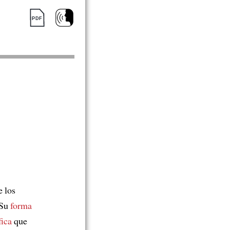
 los
 Su
forma
fica
que