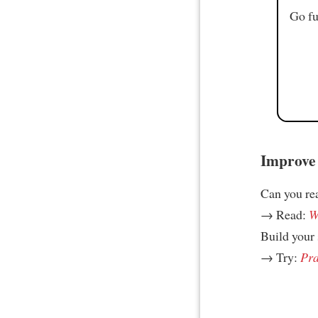
Go fu
Improve 
Can you re
→ Read:
W
Build your 
→ Try:
Pra