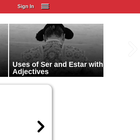
Sign In
SIGN IN
Spanish (Spain)
Spanish (Latino)
SUBSCRIBE
Uses of Ser and Estar with
EDUCATIONAL LICENSES
Adjectives
GIFT CARDS
OTHER LANGUAGES
ABOUT US
ADJUST COLORS