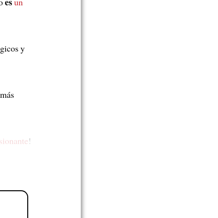
es
ro
un
gicos y
 más
sionante
!