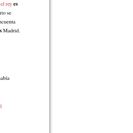
es
e
el rey
rio se
incuenta
s
Madrid.
había
l