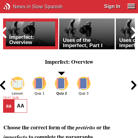
Sign In
News in Slow Spanish
Imperfect:
Uses of the
Uses of
Overview
Imperfect, Part I
Imperfec
Imperfect: Overview
2
Lesson
Quiz 1
Quiz 2
Quiz 3
TEXT SIZE
aa
AA
Choose the correct form of the
or the
pretérito
to complete the paragraphs.
imperfecto