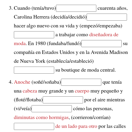
Cuando (tenía/tuvo)
cuarenta años,
Carolina Herrera (decidía/decidió)
hacer algo nuevo con su vida y (empezó/empezaba)
a trabajar como
diseñadora de
moda
. En 1980 (fundaba/fundó)
su
compañía en Estados Unidos y en la Avenida Madison
de Nueva York (establecía/estableció)
su boutique de moda central.
Anoche
(soñé/soñaba)
que tenía
una
cabeza
muy grande y un
cuerpo
muy pequeño y
(floté/flotaba)
por el aire mientras
(vi/veía)
cómo las personas,
diminutas como hormigas
, (corrieron/corrían)
de un lado para otro
por las calles