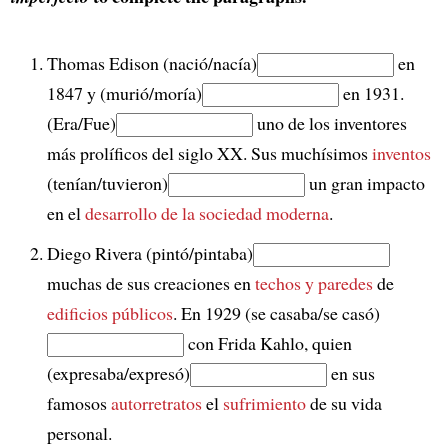
Thomas Edison (nació/nacía)
en
1847 y (murió/moría)
en 1931.
(Era/Fue)
uno de los inventores
más prolíficos del siglo XX. Sus muchísimos
inventos
(tenían/tuvieron)
un gran impacto
en el
desarrollo de la sociedad moderna
.
Diego Rivera (pintó/pintaba)
muchas de sus creaciones en
techos y paredes
de
edificios públicos
. En 1929 (se casaba/se casó)
con Frida Kahlo, quien
(expresaba/expresó)
en sus
famosos
autorretratos
el
sufrimiento
de su vida
personal.