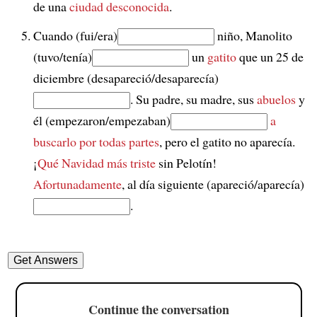
de una
ciudad desconocida
.
Cuando (fui/era)
niño, Manolito
(tuvo/tenía)
un
gatito
que un 25 de
diciembre (desapareció/desaparecía)
. Su padre, su madre, sus
abuelos
y
él (empezaron/empezaban)
a
buscarlo por todas partes
, pero el gatito no aparecía.
¡
Qué Navidad más triste
sin Pelotín!
Afortunadamente
, al día siguiente (apareció/aparecía)
.
Continue the conversation