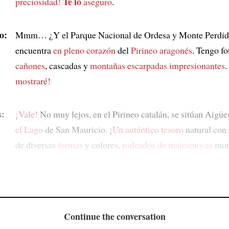
Te lo
preciosidad!
aseguro
.
o:
Mmm… ¿Y el Parque Nacional de Ordesa y Monte Perdid
encuentra
en pleno corazón
del
Pirineo aragonés
. Tengo fo
cañones
, cascadas y
montañas escarpadas impresionantes
.
mostraré!
:
¡Vale!
No muy lejos, en el Pirineo catalán, se sitúan Aigüe
el Lago
de San Mauricio. ¡
Un auténtico tesoro
natural con
de diversas
formas
y colores,
rodeados de
majestuosas
mon
Continue the conversation