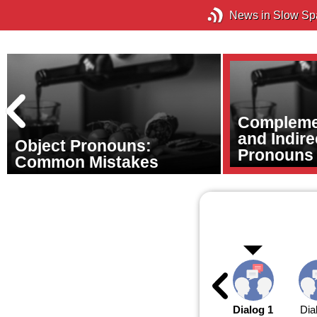
News in Slow Sp
Complemen
and Indire
Object Pronouns:
Pronouns
Common Mistakes
Dialog 1
Dia