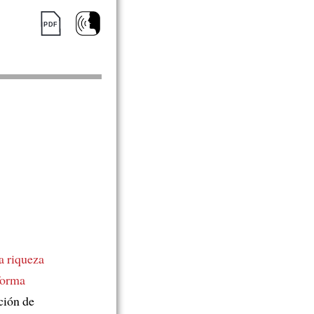
a riqueza
forma
ción de