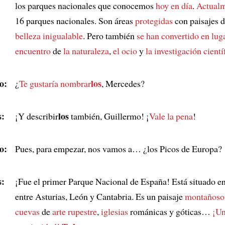
los parques nacionales que conocemos
hoy en día
.
Actual
16 parques nacionales. Son áreas
protegidas
con paisajes 
belleza inigualable
. Pero también
se han convertido en
lug
encuentro
de
la naturaleza
,
el ocio
y
la investigación cientí
o:
los
¿
Te gustaría nombrar
, Mercedes?
:
los
¡Y describir
también, Guillermo! ¡
Vale la pena
!
o:
Pues, para empezar, nos vamos a… ¿los Picos de Europa?
:
¡Fue el primer Parque Nacional de España! Está situado e
entre Asturias, León y Cantabria. Es un paisaje
montañoso
cuevas
de
arte rupestre
,
iglesias
románicas y góticas…
¡U