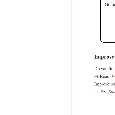
Go fu
Improve 
Do you find 
→ Read:
W
Improve w
→ Try:
Spa