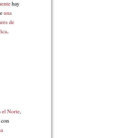
mente
hay
de
una
ares de
fica
.
n
el Norte
,
con
na