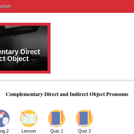
anish
tary Direct
ct Object
Complementary Direct and Indirect Object Pronouns
log 2
Lesson
Quiz 1
Quiz 2