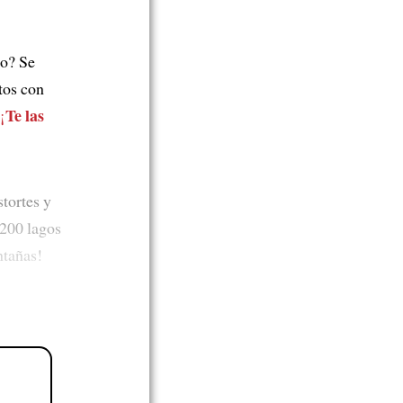
o? Se
tos con
Te las
¡
stortes y
 200 lagos
tañas!