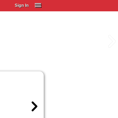
Sign In
SIGN IN
Spanish (Spain)
Spanish (Latino)
SUBSCRIBE
EDUCATIONAL LICENSES
GIFT CARDS
OTHER LANGUAGES
ABOUT US
ADJUST COLORS