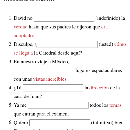
David no
(indefinido) la
verdad
hasta que sus padres le dijeron que
era
adoptado
.
Disculpe, ¿
(usted)
cómo
se llega a
la Catedral desde aquí?
En nuestro viaje a México,
lugares espectaculares
con unas
vistas increíbles
.
¿Tú
la
dirección
de la
casa de Juan?
Ya me
todos los
temas
que entran para el examen.
Quiero
(infinitivo) bien