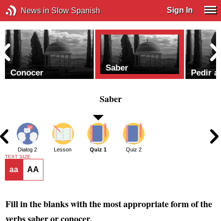
Sign In
News in Slow Spanish
Saber
Conocer
Pedir a
Saber
1
Dialog 2
Lesson
Quiz 1
Quiz 2
TEXT SIZE
aa
AA
Fill in the blanks with the most appropriate form of the
verbs
saber
or
conocer
.