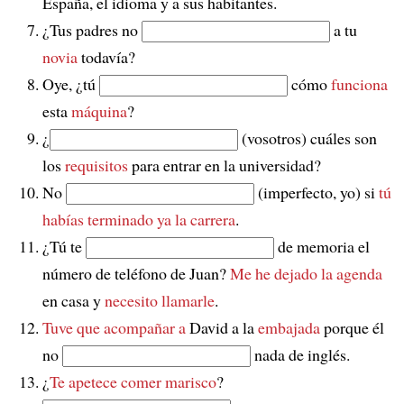
España, el idioma y a sus habitantes.
¿Tus padres no
a tu
novia
todavía?
Oye, ¿tú
cómo
funciona
esta
máquina
?
¿
(vosotros) cuáles son
los
requisitos
para entrar en la universidad?
No
(imperfecto, yo) si
tú
habías terminado ya la carrera
.
¿Tú te
de memoria el
número de teléfono de Juan?
Me he dejado la agenda
en casa y
necesito llamarle
.
Tuve que acompañar a
David a la
embajada
porque él
no
nada de inglés.
¿
Te apetece comer
marisco
?