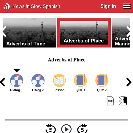
Sign In
News in Slow Spanish
Adverb
Adverbs of Place
Adverbs of Time
Manner
Adverbs of Place
Dialog 1
Dialog 2
Lesson
Quiz 1
Quiz 2