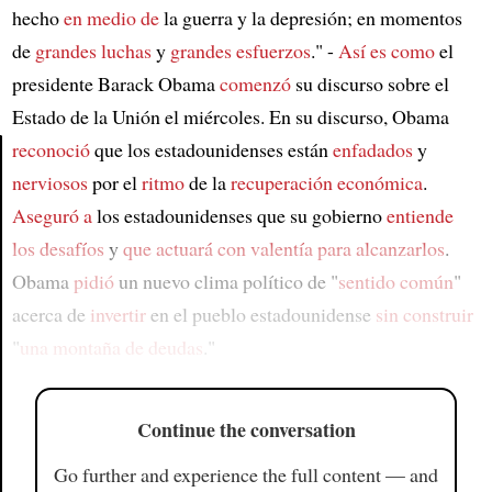
hecho
en medio de
la guerra y la depresión; en momentos
de
grandes luchas
y
grandes esfuerzos
." -
Así es como
el
presidente Barack Obama
comenzó
su discurso sobre el
Estado de la Unión el miércoles. En su discurso, Obama
reconoció
que los estadounidenses están
enfadados
y
nerviosos
por el
ritmo
de la
recuperación económica
.
Article
Aseguró a
los estadounidenses que su gobierno
entiende
los desafíos
y
que actuará
con valentía
para alcanzarlos
.
Obama
pidió
un nuevo clima político de "
sentido común
"
acerca de
invertir
en el pueblo estadounidense
sin construir
"
una montaña de deudas
."
Continue the conversation
Go further and experience the full content — and