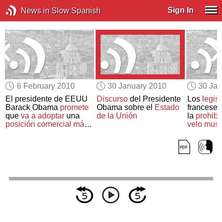
Sign In
News in Slow Spanish
6 February 2010
30 January 2010
30 Jan
El presidente de EEUU
Discurso
del Presidente
Los
legis
Barack Obama
promete
Obama sobre el
Estado
francese
que
va a adoptar
una
de la Unión
la
prohibi
posición comercial más
velo mus
dura
con Pekín