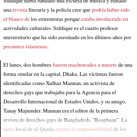
Siddique había fundado una escuela de música y editado
una
revista
literaria y la policía cree que
podría haber sido
el blanco de
los extremistas porque
estaba involucrado en
actividades culturales. Siddique es el cuarto profesor
universitario que ha sido asesinado en los últimos años por
presuntos islamistas
.
El lunes, dos hombres
fueron macheteados a muerte
de una
forma similar en la capital, Dhaka. Las víctimas fueron
Article
identificadas como Xulhaz Mannan, un activista de
derechos gays que trabajaba para la Agencia para el
Desarrollo Internacional de Estados Unidos, y su amigo,
Tanay Majumder. Mannan era el editor de la primera
revista de derechos gays de Bangladesh, “Roopbaan”. La
rama
local de al-Qaeda
asumió la responsabilidad
de los