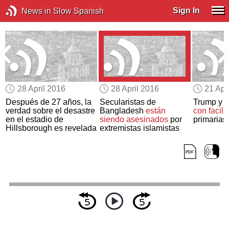
Sign In
News in Slow Spanish
28 April 2016
28 April 2016
21 Apr
Después de 27 años, la
Secularistas de
Trump y C
verdad sobre el desastre
Bangladesh
están
con facili
en el estadio de
siendo asesinados
por
primarias
Hillsborough es revelada
extremistas islamistas