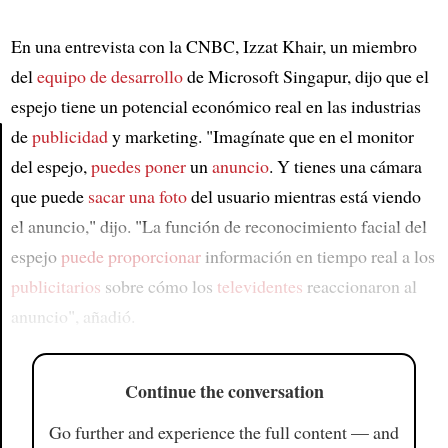
En una entrevista con la CNBC, Izzat Khair, un miembro
del
equipo de desarrollo
de Microsoft Singapur, dijo que el
espejo tiene un potencial económico real en las industrias
de
publicidad
y marketing. "Imagínate que en el monitor
del espejo,
puedes poner
un
anuncio
. Y tienes una cámara
Article
que puede
sacar una foto
del usuario mientras está viendo
el anuncio," dijo. "La función de reconocimiento facial del
espejo
puede proporcionar
información en tiempo real a los
publicitarios
sobre cómo los
televidentes
reaccionaron al
anuncio", añadió.
Continue the conversation
Go further and experience the full content — and