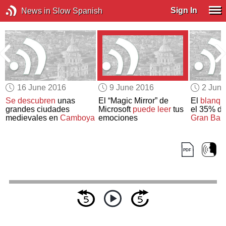
Sign In
News in Slow Spanish
16 June 2016
9 June 2016
2 Jun
e
Se descubren
unas
El “Magic Mirror” de
El
blanqu
grandes ciudades
Microsoft
puede leer
tus
el 35% del
medievales en
Camboya
emociones
Gran Barr