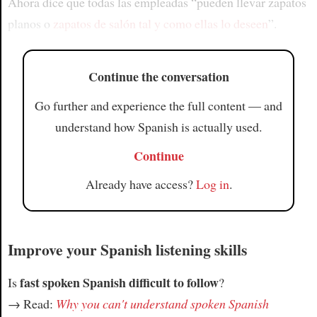
Ahora dice que todas las empleadas “pueden llevar zapatos
planos o
zapatos de salón
tal y como ellas lo deseen
”.
Continue the conversation
Go further and experience the full content — and
understand how Spanish is actually used.
Continue
Already have access?
Log in
.
Improve your Spanish listening skills
fast spoken Spanish difficult to follow
Is
?
→ Read:
Why you can't understand spoken Spanish