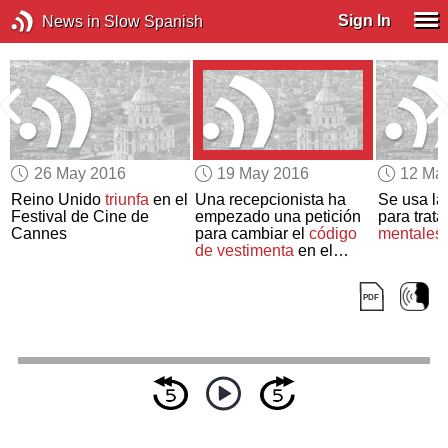
Sign In
News in Slow Spanish
26 May 2016
19 May 2016
12 Ma
Reino Unido
triunfa
en el
Una recepcionista ha
Se usa la 
Festival de Cine de
empezado una petición
para trata
Cannes
para cambiar el
código
mentales
de vestimenta
en el
Reino Unido