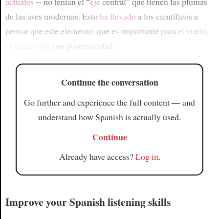
actuales
-- no tenían el “
eje
central” que tienen las plumas
de las aves modernas. Esto
ha llevado
a los científicos a
pensar que este elemento, que es importante para
el vuelo
,
se desarrolló
con posterioridad.
Continue the conversation
Go further and experience the full content — and
understand how Spanish is actually used.
Continue
Already have access?
Log in
.
Improve your Spanish listening skills