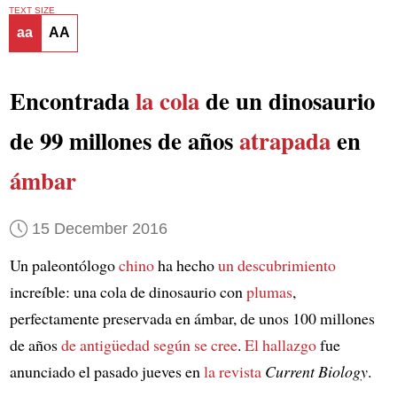
TEXT SIZE
aa
AA
Encontrada
la cola
de un dinosaurio
de 99 millones de años
atrapada
en
ámbar
15 December 2016
Un paleontólogo
chino
ha hecho
un descubrimiento
increíble: una cola de dinosaurio con
plumas
,
perfectamente preservada en ámbar, de unos 100 millones
de años
de antigüedad
según se cree
.
El hallazgo
fue
anunciado el pasado jueves en
la revista
Current Biology
.