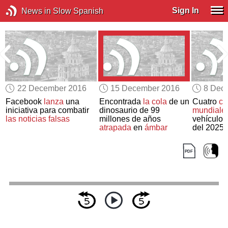
Sign In
News in Slow Spanish
22 December 2016
15 December 2016
8 Dec
Facebook
lanza
una
Encontrada
la cola
de un
Cuatro
ca
a
iniciativa para combatir
dinosaurio de 99
mundiale
las noticias falsas
millones de años
vehículos
atrapada
en
ámbar
del 2025