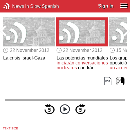
Sign In
News in Slow Spanish
22 November 2012
22 November 2012
15 No
La crisis Israel-Gaza
Las potencias mundiales
Los grupo
iniciarán conversaciones
oposición
nucleares
con Irán
un acuerd
TEXT SIZE