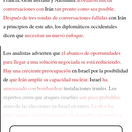
conversaciones con
Irán
tan pronto como sea posible
.
Después de tres rondas de conversaciones fallidas
con Irán
a principios de este año, los diplomáticos occidentales
dicen que
necesitan un nuevo enfoque
.
Los analistas advierten que
el abanico de oportunidades
para llegar a una solución negociada
se está reduciendo
.
Article
Hay una creciente preocupación
en Israel por la posibilidad
de
que Irán amplíe su capacidad nuclear
. Israel
ha
amenazado con bombardear
instalaciones iraníes. Los
expertos creen que ataques israelíes
son poco probables
antes de las elecciones en Israel en enero.
Le da a los
negociadores
un cierto margen de maniobra diplomática
.