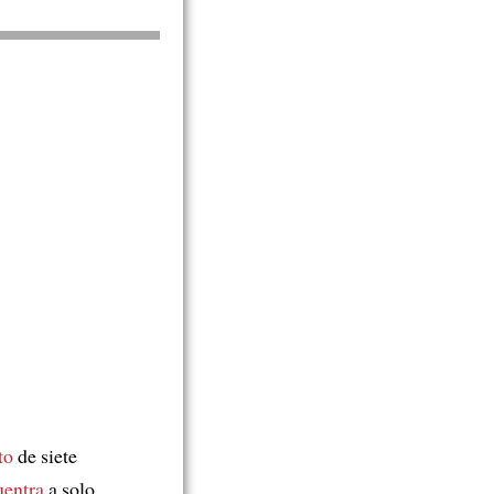
to
de siete
uentra
a solo