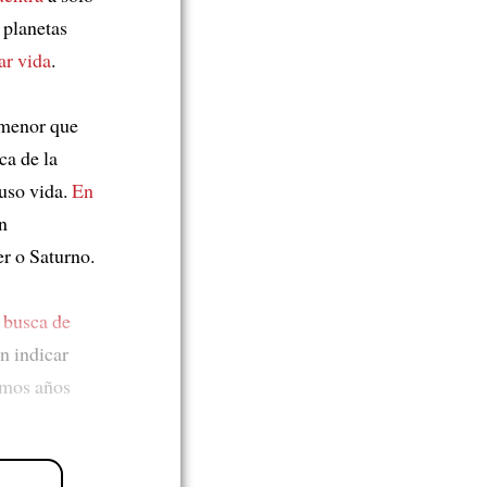
 planetas
ar vida
.
 menor que
ca de la
uso vida.
En
n
r o Saturno.
 busca de
an indicar
imos años