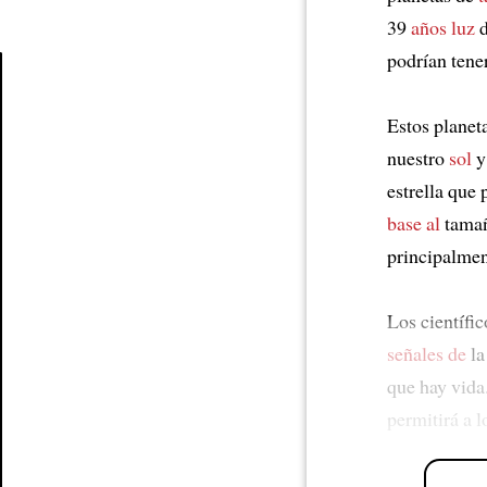
39
años luz
d
podrían tene
Article
Estos planet
nuestro
sol
y
estrella que
base al
tama
principalme
Los científi
señales de
la
que hay vida
permitirá a l