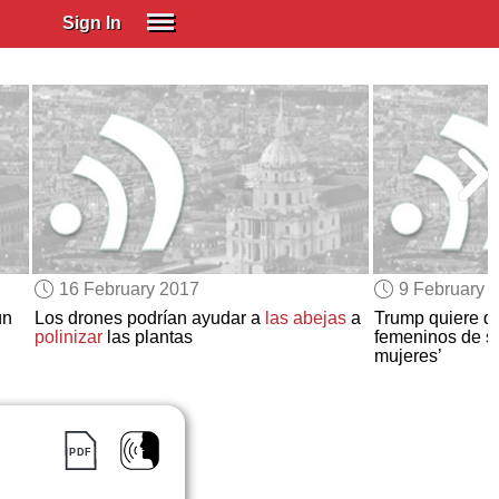
Sign In
SIGN IN
Spanish (Spain)
Spanish (Latino)
SUBSCRIBE
EDUCATIONAL LICENSES
GIFT CARDS
16 February 2017
9 February 
OTHER LANGUAGES
ún
Los drones podrían ayudar a
las abejas
a
Trump quiere q
polinizar
las plantas
femeninos de 
ABOUT US
mujeres’
ADJUST COLORS