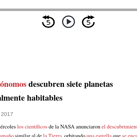
rónomos
descubren siete planetas
almente habitables
 2017
iércoles
los científicos
de la NASA anunciaron
el descubrimien
tamaño
similar al de
la Tierra
, orbitando
una estrella
que
se enc