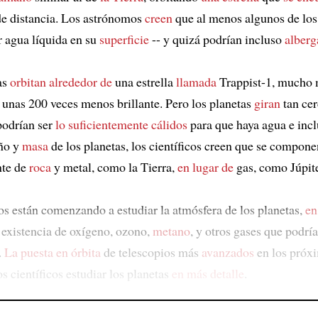
e distancia. Los astrónomos
creen
que al menos algunos de los
r agua líquida en su
superficie
-- y quizá podrían incluso
alberg
as
orbitan alrededor de
una estrella
llamada
Trappist-1, mucho
 unas 200 veces menos brillante. Pero los planetas
giran
tan cer
 podrían ser
lo suficientemente cálidos
para que haya agua e incl
ño y
masa
de los planetas, los científicos creen que se compone
nte de
roca
y metal, como la Tierra,
en lugar de
gas, como Júpite
cos están comenzando a estudiar la atmósfera de los planetas,
en
 existencia de oxígeno, ozono,
metano
, y otros gases que podrí
.
La puesta en órbita
de telescopios más
avanzados
en los próx
os científicos estudiar los planetas
en más detalle
.