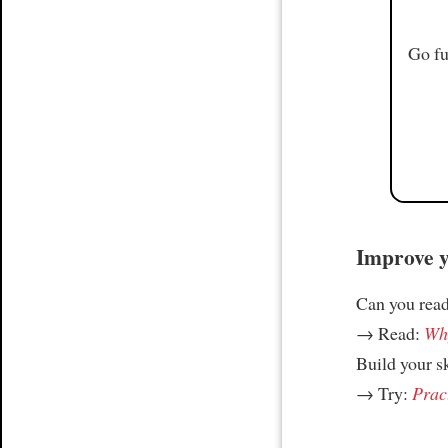
Go fu
Improve yo
Can you read
→ Read:
Why
Build your s
→ Try:
Prac