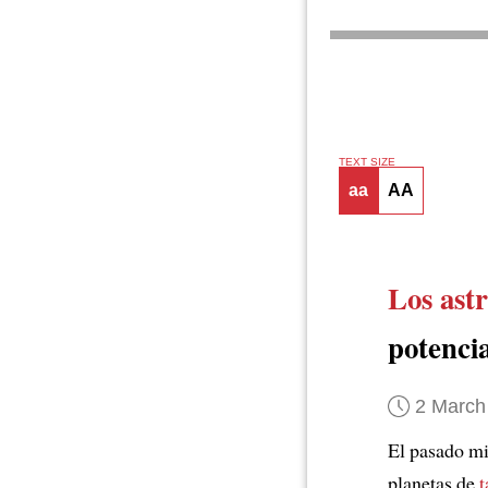
TEXT SIZE
aa
AA
Los ast
potenci
2 March
El pasado m
planetas de