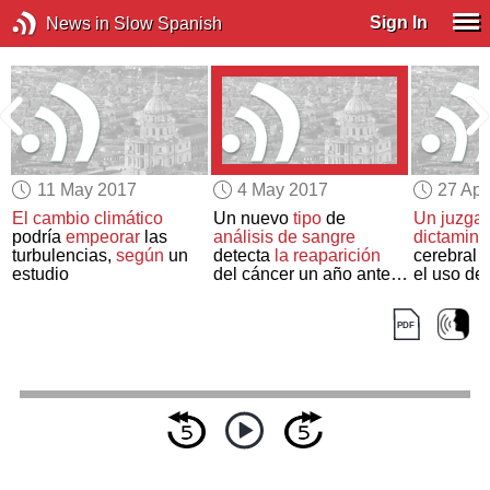
Sign In
News in Slow Spanish
11 May 2017
4 May 2017
27 Apr
n
El cambio climático
Un nuevo
tipo
de
Un juzga
podría
empeorar
las
análisis de sangre
dictamina
turbulencias,
según
un
detecta
la reaparición
cerebral 
estudio
del cáncer un año antes
el uso de
que otros métodos