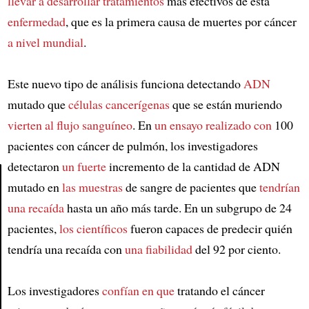
llevar a desarrollar
tratamientos
más efectivos de esta
enfermedad
, que es la primera causa de muertes por cáncer
a nivel mundial
.
Este nuevo tipo de análisis funciona detectando
ADN
mutado que
células
cancerígenas
que se están muriendo
vierten al
flujo sanguíneo
. En
un ensayo
realizado con
100
pacientes con cáncer de pulmón, los investigadores
detectaron
un fuerte
incremento de la cantidad de ADN
mutado en
las muestras
de sangre de pacientes que
tendrían
Article
una recaída
hasta un año más tarde. En un subgrupo de 24
pacientes,
los científicos
fueron capaces de predecir quién
tendría una recaída con
una fiabilidad
del 92 por ciento.
Los investigadores
confían en que
tratando el cáncer