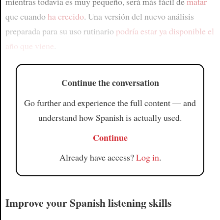
mientras todavía es muy pequeño, será más fácil de
matar
que cuando
ha crecido
. Una versión del nuevo análisis
preparada para su uso rutinario
podría estar ya disponible
el
año que viene
.
Continue the conversation
Go further and experience the full content — and
understand how Spanish is actually used.
Continue
Already have access?
Log in
.
Improve your Spanish listening skills