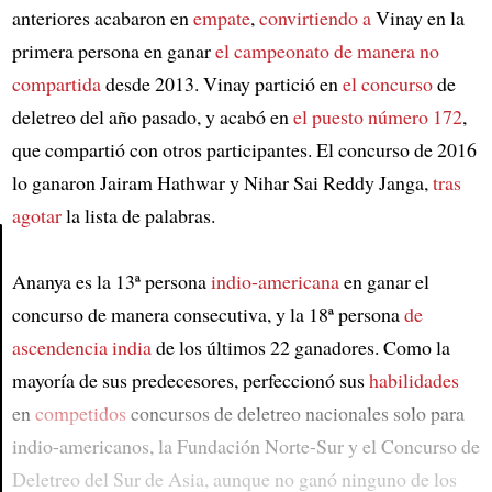
anteriores acabaron en
empate
,
convirtiendo a
Vinay en la
primera persona en ganar
el campeonato
de manera no
compartida
desde 2013. Vinay partició en
el concurso
de
deletreo del año pasado, y acabó en
el puesto número 172
,
que compartió con otros participantes. El concurso de 2016
lo ganaron Jairam Hathwar y Nihar Sai Reddy Janga,
tras
agotar
la lista de palabras.
Ananya es la 13ª persona
indio-americana
en ganar el
Article
concurso de manera consecutiva, y la 18ª persona
de
ascendencia india
de los últimos 22 ganadores. Como la
mayoría de sus predecesores, perfeccionó sus
habilidades
en
competidos
concursos de deletreo nacionales solo para
indio-americanos, la Fundación Norte-Sur y el Concurso de
Deletreo del Sur de Asia, aunque no ganó ninguno de los