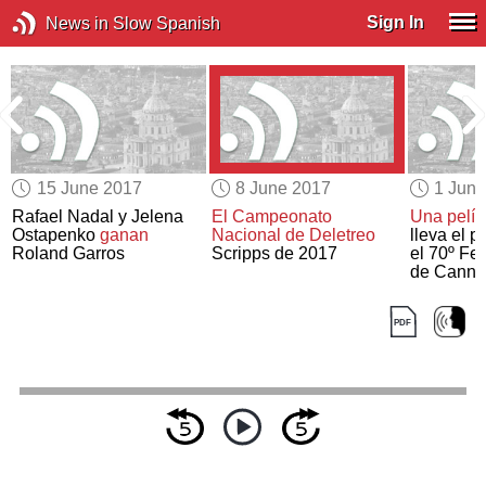
Sign In
News in Slow Spanish
15 June 2017
8 June 2017
1 Jun
Rafael Nadal y Jelena
El Campeonato
Una pelíc
Ostapenko
ganan
Nacional de Deletreo
lleva el p
Roland Garros
Scripps de 2017
el 70º Fe
de Canne