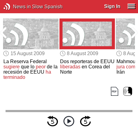
Sign In
News in Slow Spanish
15 August 2009
8 August 2009
8 Augu
La Reserva Federal
Dos reporteras de EEUU
Mahmoud
sugiere
que lo
peor
de la
liberadas
en Corea del
jura
como
recesión de EEUU
ha
Norte
Irán
terminado