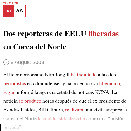
TEXT SIZE
aa
AA
Dos reporteras de EEUU
liberadas
en Corea del Norte
8 August 2009
El líder norcoreano Kim Jong Il
ha indultado
a las dos
periodistas
estadounidenses y ha ordenado su
liberación
,
según
informó la agencia estatal de noticias KCNA. La
noticia
se produce
horas después de que el ex presidente de
Estados Unidos, Bill Clinton,
realizara
una visita sorpresa a
Corea del Norte
la cual
ha sido descrita
como una “misión
privada”.