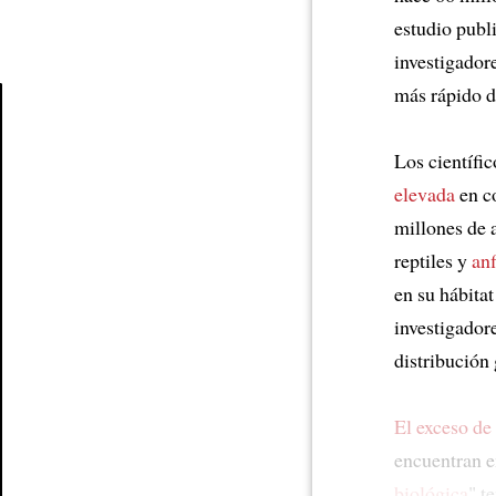
estudio publ
investigador
más rápido d
Article
Los científi
elevada
en co
millones de 
reptiles y
anf
en su hábita
investigador
distribución
El exceso de
encuentran en
biológica
" t