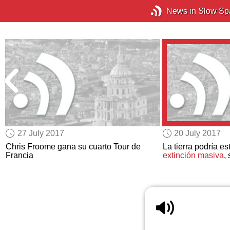
News in Slow Sp
27 July 2017
20 July 2017
”
Chris Froome gana su cuarto Tour de
La tierra podría e
Francia
extinción masiva
,