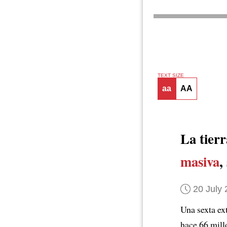
TEXT SIZE
aa
AA
La tierr
masiva
,
20 July
Una sexta ex
hace 66 mill