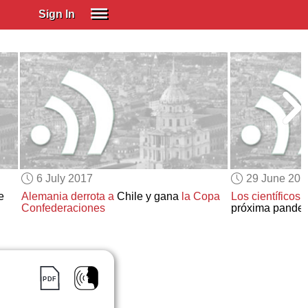
Sign In
SIGN IN
Spanish (Spain)
Spanish (Latino)
SUBSCRIBE
EDUCATIONAL LICENSES
GIFT CARDS
6 July 2017
29 June 201
OTHER LANGUAGES
e
Alemania
derrota a
Chile y gana
la Copa
Los científicos
b
Confederaciones
próxima pande
ABOUT US
ADJUST COLORS