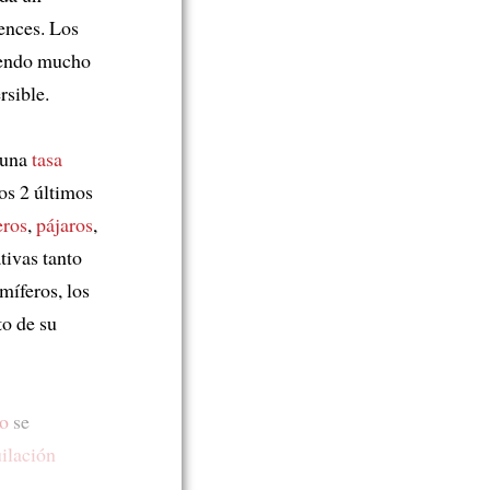
ences. Los
iendo mucho
rsible.
 una
tasa
os 2 últimos
ros
,
pájaros
,
tivas tanto
míferos, los
to de su
co
se
ilación