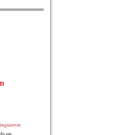
ón
tinguieron
da un