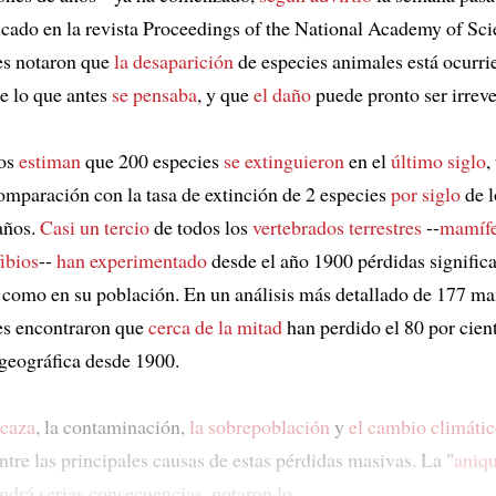
icado en la revista Proceedings of the National Academy of Sci
es notaron que
la desaparición
de especies animales está ocurr
e lo que antes
se pensaba
, y que
el daño
puede pronto ser irreve
cos
estiman
que 200 especies
se extinguieron
en el
último siglo
,
mparación con la tasa de extinción de 2 especies
por siglo
de l
años.
Casi un tercio
de todos los
vertebrados terrestres
--
mamífe
ibios
--
han experimentado
desde el año 1900 pérdidas significa
t como en su población. En un análisis más detallado de 177 ma
es encontraron que
cerca de la mitad
han perdido el 80 por cien
 geográfica desde 1900.
 caza
, la contaminación,
la sobrepoblación
y
el cambio climáti
tre las principales causas de estas pérdidas masivas. La "
aniqu
endrá serias consecuencias, notaron lo