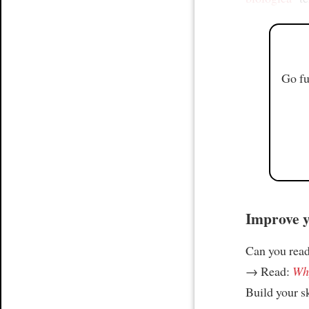
Go fu
Improve yo
Can you read
→ Read:
Why
Build your s