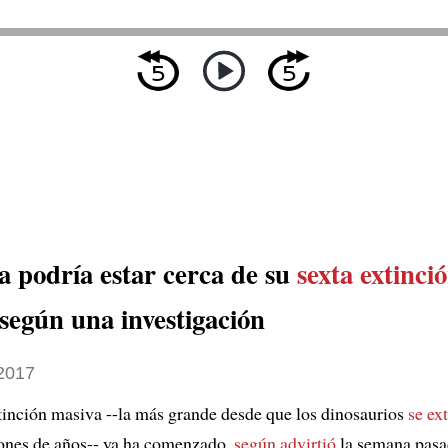
a podría estar cerca de su
sexta extinci
 según una investigación
 2017
tinción masiva --la más grande desde que los dinosaurios
se ex
ones de años-- ya ha comenzado,
según advirtió
la semana pasa