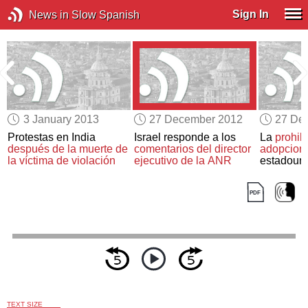
Sign In
News in Slow Spanish
3 January 2013
27 December 2012
27 De
Protestas en India
Israel responde a los
La
prohib
después de la muerte de
comentarios del director
adopcion
la víctima de violación
ejecutivo de la ANR
estadoun
TEXT SIZE