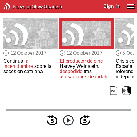
Sign In
News in Slow Spanish
12 October 2017
12 October 2017
5 Octo
a
Continúa
la
El productor de cine
Crisis con
incertidumbre
sobre la
Harvey Weinstein,
España
t
secesión catalana
despedido
tras
referénd
acusaciones de índole
independ
sexual
Cataluña