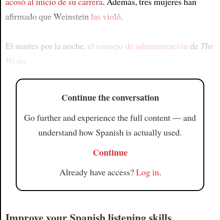
acosó
al inicio de su carrera
. Además, tres mujeres han
afirmado que Weinstein
las violó
.
El martes por la noche,
el consejo de administración
de
The
Weins
Continue the conversation
Go further and experience the full content — and
understand how Spanish is actually used.
Continue
Already have access?
Log in
.
Improve your Spanish listening skills