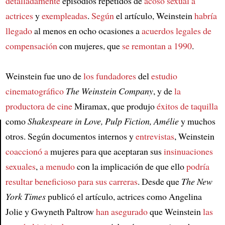
detalladamente
episodios repetidos de
acoso sexual a
actrices
y
exempleadas
.
Según
el artículo, Weinstein
habría
llegado
al menos en ocho ocasiones a
acuerdos legales de
compensación
con mujeres, que
se remontan a 1990
.
Weinstein fue uno de
los fundadores
del
estudio
cinematográfico
The Weinstein Company
, y de
la
productora de cine
Miramax, que produjo
éxitos de taquilla
como
Shakespeare in Love, Pulp Fiction, Amélie
y muchos
otros. Según documentos internos y
entrevistas
, Weinstein
Article
coaccionó a
mujeres para que aceptaran sus
insinuaciones
sexuales
,
a menudo
con la implicación de que ello
podría
resultar beneficioso para sus carreras
. Desde que
The New
York Times
publicó el artículo, actrices como Angelina
Jolie y Gwyneth Paltrow
han asegurado
que Weinstein
las