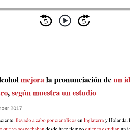
lcohol
mejora
la pronunciación de
un i
ero
,
según muestra un estudio
ber 2017
eciente,
llevado a cabo por científicos
en
Inglaterra
y Holanda, 
lo que ya sospechaban
desde hace tiempo
quienes estudian
un i