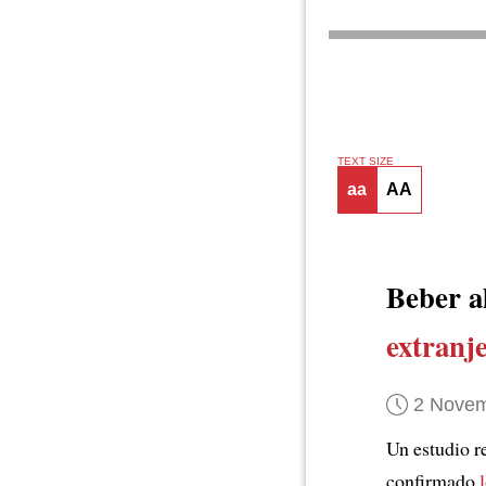
TEXT SIZE
aa
AA
Beber a
extranj
2 Novem
Un estudio r
confirmado