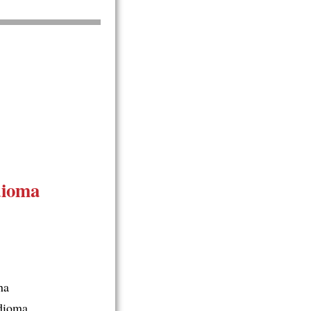
dioma
ha
dioma