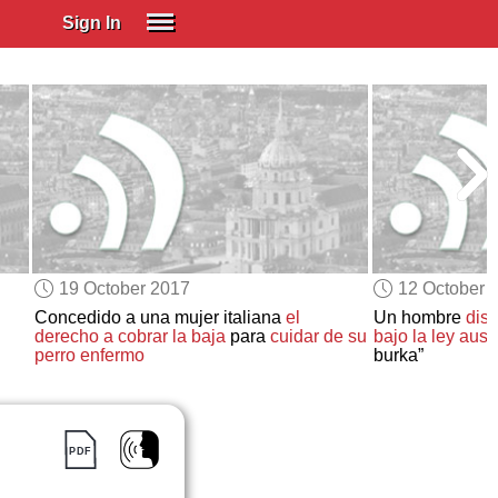
Sign In
SIGN IN
Spanish (Spain)
Spanish (Latino)
SUBSCRIBE
EDUCATIONAL LICENSES
GIFT CARDS
19 October 2017
12 October 
OTHER LANGUAGES
Concedido a una mujer italiana
el
Un hombre
disf
derecho a
cobrar la baja
para
cuidar de su
bajo la ley aust
ABOUT US
perro enfermo
burka”
ADJUST COLORS