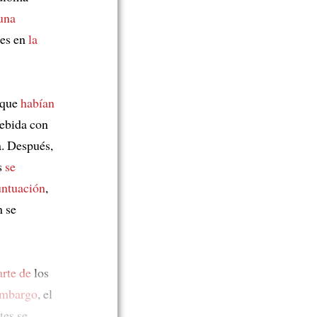
una
les en
la
que
habían
bebida con
. Después,
s
se
untuación
,
n se
arte de
los
embargo
, el
tes se