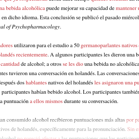
na bebida alcohólica
puede mejorar su capacidad de
mantener 
n
en dicho idioma. Esta conclusión se publicó el pasado miérco
nal of Psychopharmacology
.
adores
utilizaron para el estudio a 50
germanoparlantes nativos
landés recientemente
. A algunos participantes les dieron una 
a
cantidad
de alcohol; a otros
se les dio
una bebida no alcohólica
antes tuvieron una conversación en holandés. Las conversacione
 después dos
hablantes
nativos del holandés
les asignaron una p
é participantes habían bebido alcohol. Los participantes tambié
na puntuación
a ellos mismos
durante su conversación.
an consumido alcohol recibieron puntuaciones más altas
por p
tivos de holandés, específicamente para la pronunciación.
Sin 
alcohol
no pareció afectar a
las puntuaciones que los participan