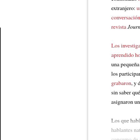
extranjero:
u
conversació
revista
Jour
Los investig
Article
aprendido ho
una pequeñ
los particip
grabaron
, y
sin saber qu
asignaron u
Los que habí
hablantes na
consumo de 