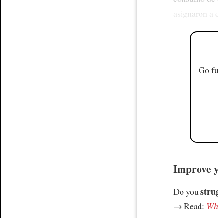
asignaron a 
Go fu
Improve yo
stru
Do you
→ Read:
Why