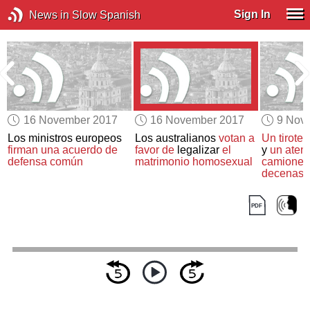
Sign In
News in Slow Spanish
16 November 2017
16 November 2017
9 Nov
Los ministros europeos
Los australianos
votan a
Un tiroteo
firman una acuerdo de
favor de
legalizar
el
y
un aten
defensa común
matrimonio homosexual
camionet
decenas 
dos incid
separado