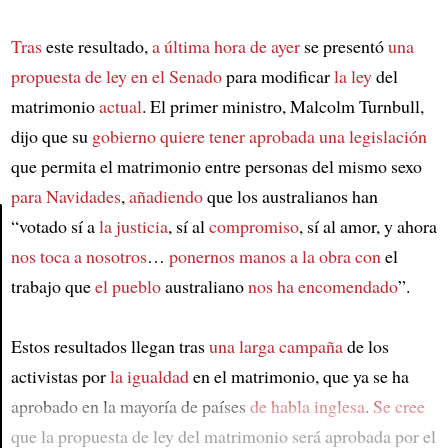
Tras
este resultado,
a última hora de ayer
se presentó
una
propuesta de ley en el Senado
para modificar
la ley
del
matrimonio
actual
. El primer ministro, Malcolm Turnbull,
dijo que su
gobierno
quiere tener aprobada una legislación
que permita el matrimonio entre personas del mismo sexo
para Navidades
,
añadiendo
que los australianos han
“votado sí a
la justicia
, sí al
compromiso
, sí al amor, y ahora
nos toca a nosotros
…
ponernos manos a la obra con
el
Article
trabajo que
el pueblo
australiano
nos ha encomendado
”.
Estos resultados llegan tras
una larga campaña
de los
activistas por
la igualdad
en el matrimonio, que ya se ha
aprobado en la mayoría de países
de habla inglesa
.
Se cree
que la propuesta de ley del matrimonio será aprobada por el