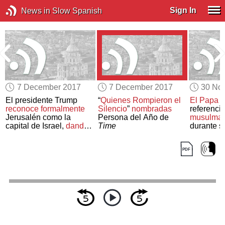
Sign In
News in Slow Spanish
7 December 2017
7 December 2017
30 No
El presidente Trump
“
Quienes Rompieron el
El Papa F
reconoce formalmente
Silencio
”
nombradas
referenci
Jerusalén como la
Persona del Año de
musulman
capital de Israel,
dando
Time
durante s
marcha atrás a
décadas
Myanmar
de diplomacia