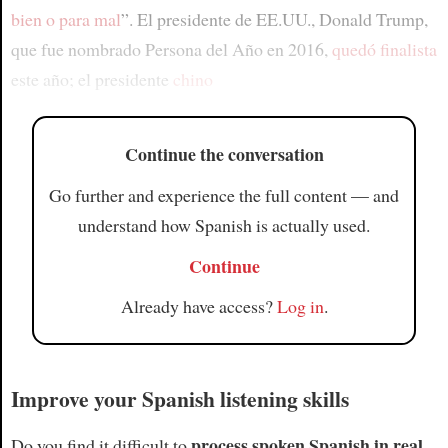
bien o para mal
”. El presidente de EE.UU., Donald Trump,
que fue nombrado Persona del Año en 2016,
quedó finalista
este año; el presidente
chino
Continue the conversation
Go further and experience the full content — and
understand how Spanish is actually used.
Continue
Already have access?
Log in
.
Improve your Spanish listening skills
process spoken Spanish in real
Do you find it difficult to