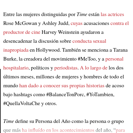
Entre las mujeres distinguidas por
Time
están
las actrices
Rose McGowan y Ashley Judd,
cuyas
acusaciones
contra el
productor de cine
Harvey Weinstein ayudaron a
desencadenar la discusión sobre
conducta sexual
inapropiada
en Hollywood. También se menciona a Tarana
Burke, la creadora del movimiento #MeToo, y a
personal
hospitalario
, políticos y
periodistas
.
A lo largo de
los dos
últimos meses, millones de mujeres y hombres de todo el
mundo
han dado a conocer
sus propias historias
de acoso
Article
bajo hashtags como #BalanceTonPorc, #YoTambien,
#QuellaVoltaChe y otros.
Time
define su Persona del Año como la persona o grupo
que más
ha influído en los acontecimientos
del año, “
para