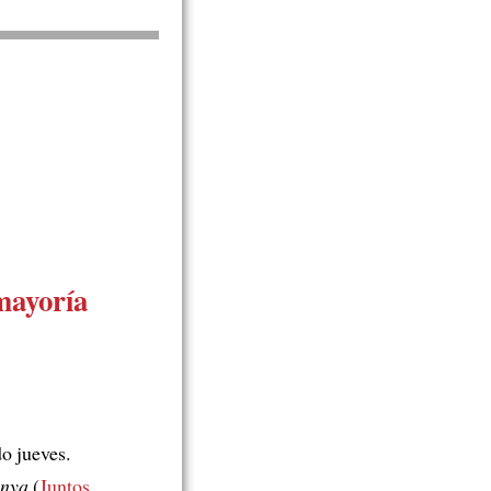
mayoría
o jueves.
unya
(
Juntos