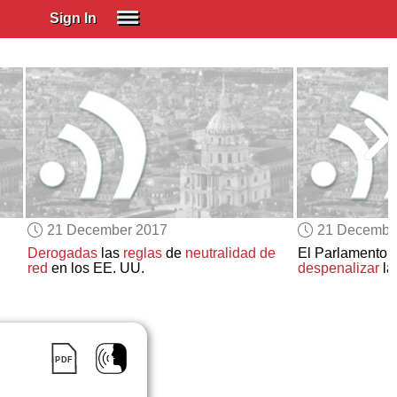
Sign In
SIGN IN
Spanish (Spain)
Spanish (Latino)
SUBSCRIBE
EDUCATIONAL LICENSES
GIFT CARDS
21 December 2017
21 Decembe
OTHER LANGUAGES
Derogadas
las
reglas
de
neutralidad de
El Parlamento 
red
en los EE. UU.
despenalizar
la
ABOUT US
ADJUST COLORS