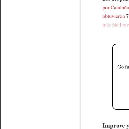
por Cataluña
obtuvieron
7
más fácil rev
Go fu
Improve yo