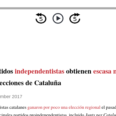
tidos
independentistas
obtienen
escasa 
lecciones de Cataluña
ember 2017
istas catalanes
ganaron por poco una elección regional
el pasad
ncipales partidos proindependentistas, incluido
Junts per Catal