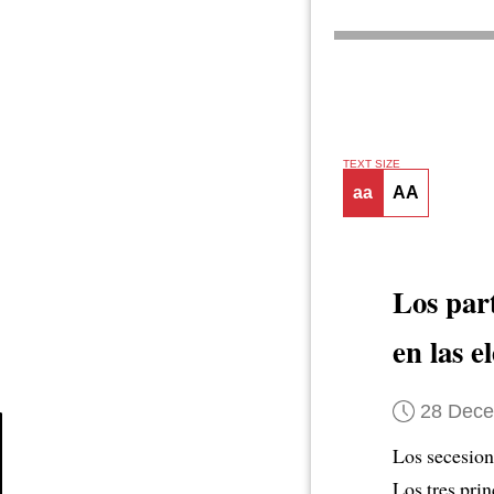
TEXT SIZE
aa
AA
Los par
en las e
28 Dec
Los secesion
Article
Los tres pri