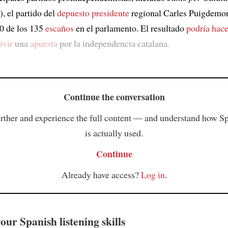
), el partido del
depuesto presidente
regional Carles Puigdemon
0 de los 135
escaños
en el parlamento. El resultado
podría hace
ivir
una
apuesta
por la independencia catalana.
Continue the conversation
rther and experience the full content — and understand how S
is actually used.
Continue
Already have access?
Log in
.
ur Spanish listening skills