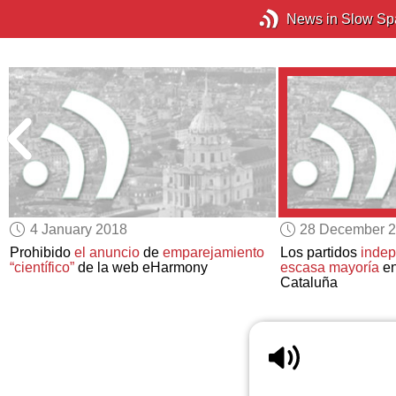
News in Slow Sp
4 January 2018
28 December 
Prohibido
el anuncio
de
emparejamiento
Los partidos
indep
“científico”
de la web eHarmony
escasa mayoría
en
Cataluña