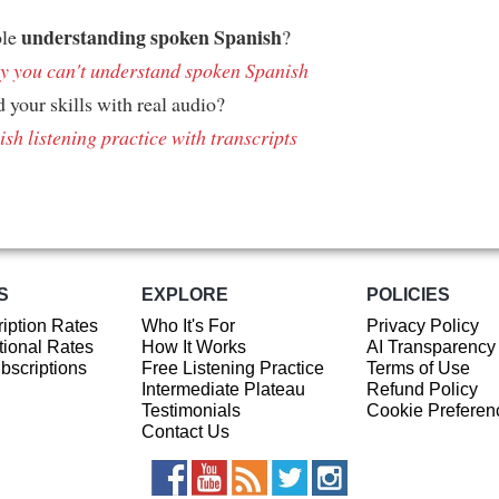
understanding spoken Spanish
ble
?
 you can't understand spoken Spanish
 your skills with real audio?
sh listening practice with transcripts
S
EXPLORE
POLICIES
iption Rates
Who It's For
Privacy Policy
ional Rates
How It Works
AI Transparency
ubscriptions
Free Listening Practice
Terms of Use
Intermediate Plateau
Refund Policy
Testimonials
Cookie Preferen
Contact Us