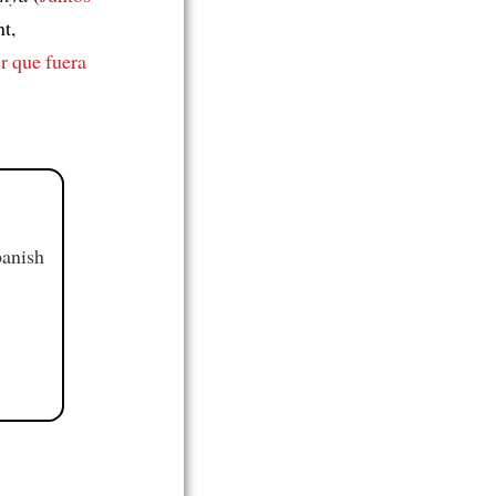
t,
r que fuera
panish