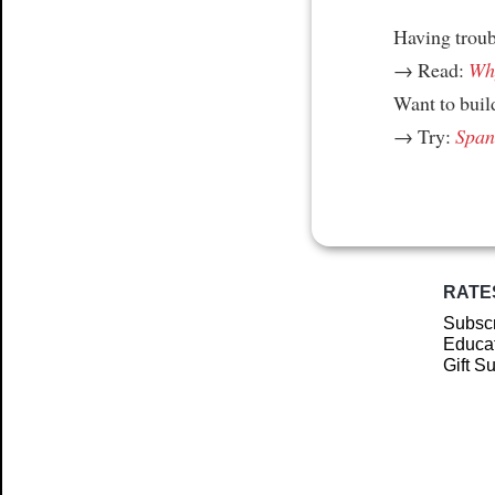
Having trou
→ Read:
Why
Want to build
→ Try:
Spani
RATE
Subscr
Educat
Gift S