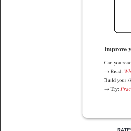
Improve yo
Can you read
→ Read:
Why
Build your s
→ Try:
Prac
RATE