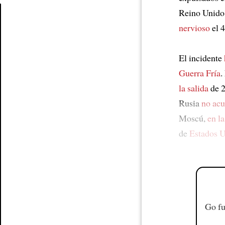
Reino Unido 
nervioso
el 
Article
El incidente
Guerra Fría
.
la salida
de 2
Rusia
no acu
Moscú,
en la
de
Estados 
Go fu