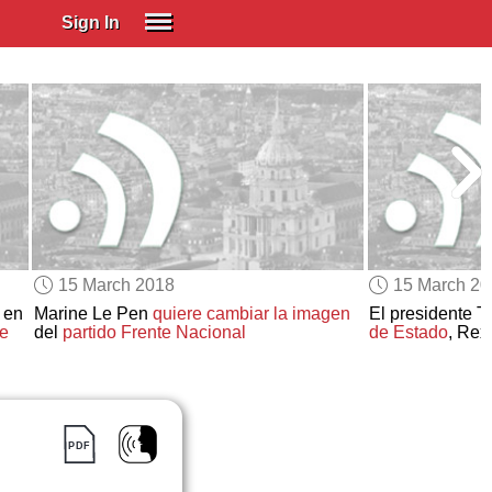
Sign In
SIGN IN
Spanish (Spain)
Spanish (Latino)
SUBSCRIBE
EDUCATIONAL LICENSES
GIFT CARDS
15 March 2018
15 March 2
OTHER LANGUAGES
en
Marine Le Pen
quiere cambiar la imagen
El presidente 
de
del
partido Frente Nacional
de Estado
, Rex
ABOUT US
ADJUST COLORS