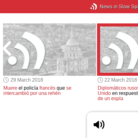
News in Slow Sp
29 March 2018
22 March 2018
Muere
el policía
francés
que
se
Diplomáticos ruso
intercambió por una rehén
Unido
en respuest
de un espía