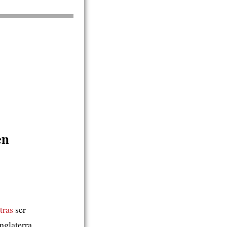
en
tras
ser
nglaterra.