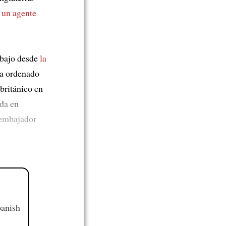
n
un agente
bajo desde
la
a ordenado
británico en
da en
 embajador
panish