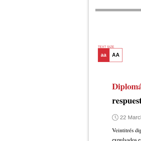
TEXT SIZE
aa
AA
Diplomá
respues
22 Marc
Veintitrés d
expulsados e