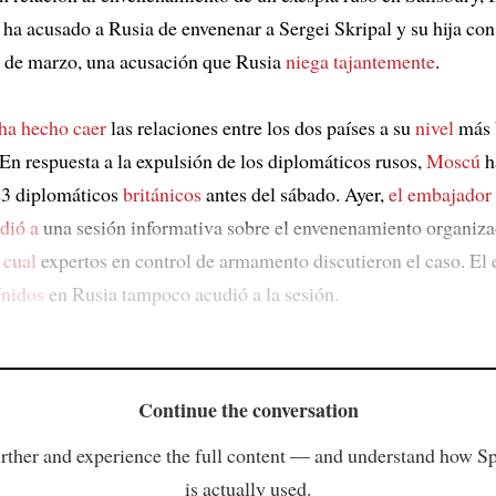
ha acusado a Rusia de envenenar a Sergei Skripal y su hija co
4 de marzo, una acusación que Rusia
niega tajantemente
.
ha hecho caer
las relaciones entre los dos países a su
nivel
más 
 En respuesta a la expulsión de los diplomáticos rusos,
Moscú
h
3 diplomáticos
británicos
antes del sábado. Ayer,
el embajador
dió a
una sesión informativa sobre el envenenamiento organiza
 cual
expertos en control de armamento discutieron el caso. El
Unidos
en Rusia tampoco acudió a la sesión.
Continue the conversation
rther and experience the full content — and understand how S
is actually used.