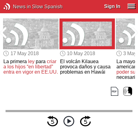
Sign In
News in Slow Spanish
17 May 2018
10 May 2018
3 May
La primera
ley
para
criar
El volcán Kilauea
La mayorí
a
a los hijos “en libertad”
provoca daños y causa
american
entra en vigor en EE.UU.
problemas en Hawái
poder sup
necesari
de la Bibl