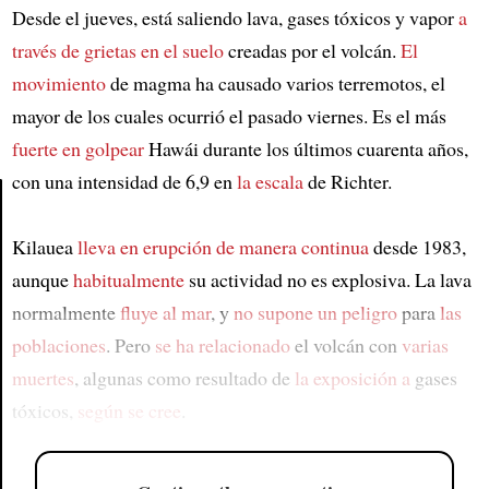
Desde el jueves, está saliendo lava, gases tóxicos y vapor
a
través de
grietas en el suelo
creadas por el volcán.
El
movimiento
de magma ha causado varios terremotos, el
mayor de los cuales ocurrió el pasado viernes. Es el más
fuerte
en golpear
Hawái durante los últimos cuarenta años,
con una intensidad de 6,9 en
la escala
de Richter.
Article
Kilauea
lleva en erupción
de manera continua
desde 1983,
aunque
habitualmente
su actividad no es explosiva. La lava
normalmente
fluye al mar
, y
no supone un peligro
para
las
poblaciones
. Pero
se ha relacionado
el volcán con
varias
muertes
, algunas como resultado de
la exposición a
gases
tóxicos,
según se cree
.