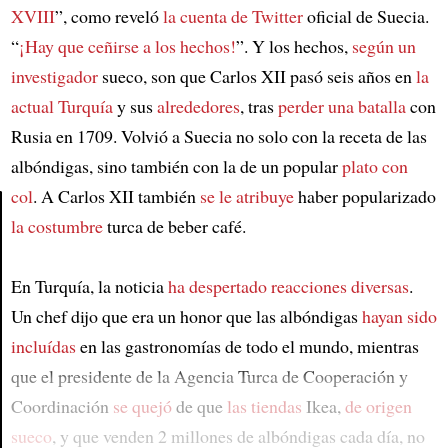
XVIII
”, como reveló
la cuenta de Twitter
oficial de Suecia.
“
¡Hay que ceñirse a los hechos!
”. Y los hechos,
según un
investigador
sueco, son que Carlos XII pasó seis años en
la
actual Turquía
y sus
alrededores
, tras
perder una batalla
con
Rusia en 1709. Volvió a Suecia no solo con la receta de las
albóndigas, sino también con la de un popular
plato con
col
. A Carlos XII también
se le atribuye
haber popularizado
la costumbre
turca de beber café.
Article
En Turquía, la noticia
ha despertado reacciones diversas
.
Un chef dijo que era un honor que las albóndigas
hayan sido
incluídas
en las gastronomías de todo el mundo, mientras
que el presidente de la Agencia Turca de Cooperación y
Coordinación
se quejó
de que
las tiendas
Ikea,
de origen
sueco
, y que venden 2 millones de albóndigas cada día, no