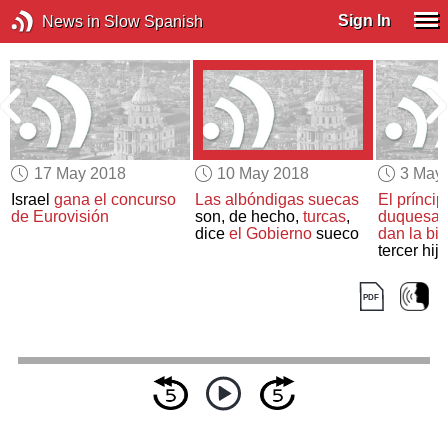
Sign In
News in Slow Spanish
17 May 2018
10 May 2018
3 May
Israel
gana el concurso
Las albóndigas suecas
El prínci
n
de Eurovisión
son, de hecho,
turcas
,
duquesa
K
dice
el Gobierno
sueco
dan la bi
tercer hijo