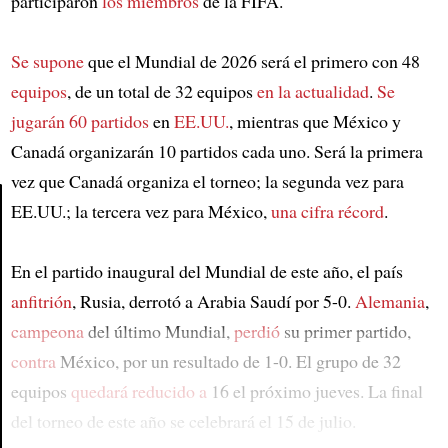
participaron
los miembros
de la FIFA.
Se supone
que el Mundial de 2026 será el primero con 48
equipos
, de un total de 32 equipos
en la actualidad
.
Se
jugarán 60 partidos
en
EE.UU.
, mientras que México y
Canadá organizarán 10 partidos cada uno. Será la primera
vez que Canadá organiza el torneo; la segunda vez para
EE.UU.; la tercera vez para México,
una cifra récord
.
Article
En el partido inaugural del Mundial de este año, el país
anfitrión
, Rusia, derrotó a Arabia Saudí por 5-0.
Alemania
,
campeona
del último Mundial,
perdió
su primer partido,
contra
México, por un resultado de 1-0. El grupo de 32
equipos
quedará reducido a
16 el próximo jueves. La final
del torneo de este año se celebrará el 15 de julio.