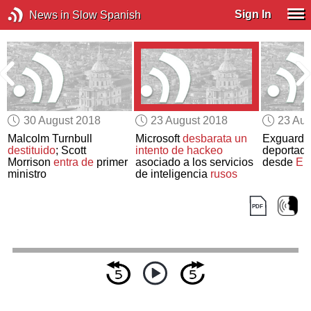
Sign In
News in Slow Spanish
30 August 2018
23 August 2018
23 Aug
Malcolm Turnbull
Microsoft
desbarata un
Exguardia
destituido
; Scott
intento de hackeo
deportad
Morrison
entra de
primer
asociado a los servicios
desde
EE
ministro
de inteligencia
rusos