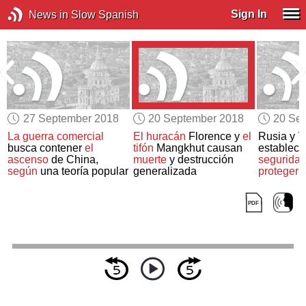
Sign In
News in Slow Spanish
27 September 2018
20 September 2018
20 Se
e
La guerra comercial
El huracán
Florence y
el
Rusia y
T
s
busca contener
el
tifón
Mangkhut causan
establece
ascenso
de China,
muerte
y destrucción
segurida
según
una teoría popular
generalizada
proteger a