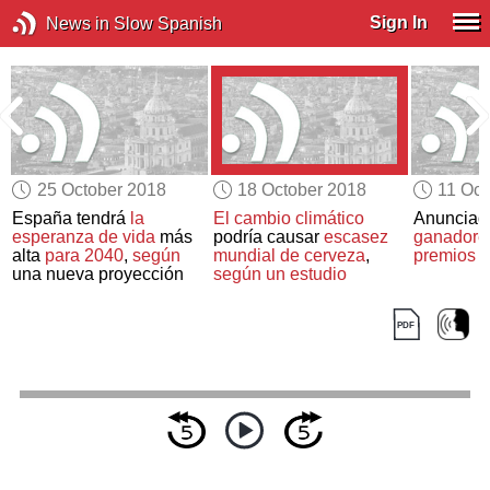
Sign In
News in Slow Spanish
25 October 2018
18 October 2018
11 Oct
o
España tendrá
la
El cambio climático
Anuncia
esperanza de vida
más
podría causar
escasez
ganadores
alta
para 2040
,
según
mundial de cerveza
,
premios 
una nueva proyección
según un estudio