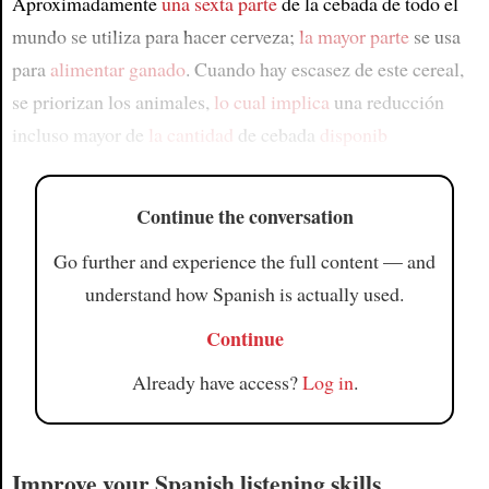
Aproximadamente
una sexta parte
de la cebada de todo el
mundo se utiliza para hacer cerveza;
la mayor parte
se usa
para
alimentar ganado
. Cuando hay escasez de este cereal,
se priorizan los animales,
lo cual implica
una reducción
incluso mayor de
la cantidad
de cebada
disponib
Continue the conversation
Go further and experience the full content — and
understand how Spanish is actually used.
Continue
Already have access?
Log in
.
Improve your Spanish listening skills