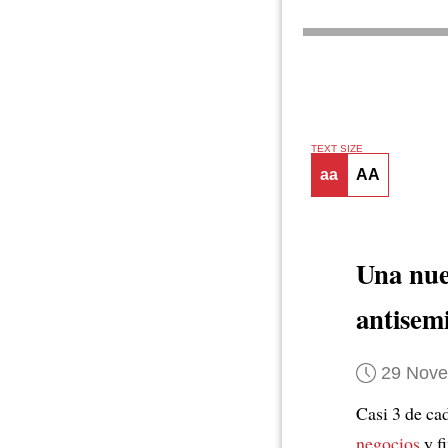
TEXT SIZE
aa
AA
Una nu
antisem
29 Nov
Casi 3 de ca
negocios
y f