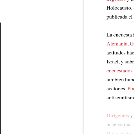
Holocausto. 
publicada el
La encuesta 
Article
Alemania
,
G
actitudes hac
Israel, y sob
encuestados
también hubo 
acciones.
Por
antisemitis
Dirigentes
y 
hacerse más 
Holocausto.