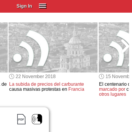
Sign In
SIGN IN
Spanish (Spain)
Spanish (Latino)
SUBSCRIBE
EDUCATIONAL LICENSES
GIFT CARDS
22 November 2018
15 Novembe
OTHER LANGUAGES
a de
La subida de precios del carburante
El centenario d
causa masivas protestas en
Francia
marcado por
ce
ABOUT US
otros lugares
ADJUST COLORS