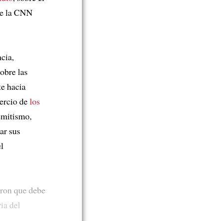
de la CNN
cia,
obre las
te hacia
tercio de
los
emitismo,
ar sus
el
eron que debe
ia del