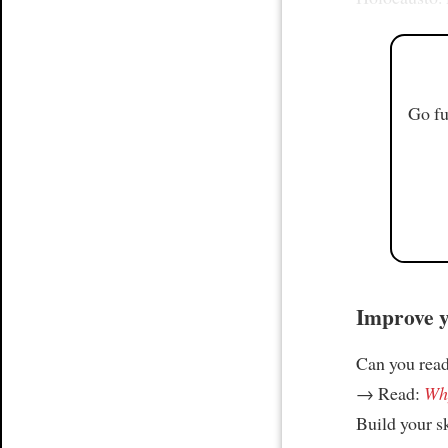
Go fu
Improve yo
Can you read
→ Read:
Why
Build your s