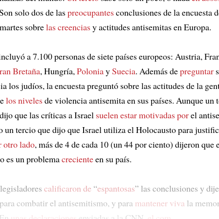
Son solo dos de las
preocupantes
conclusiones de la encuesta 
 martes sobre
las creencias
y actitudes antisemitas en Europa.
incluyó a 7.100 personas de siete países europeos: Austria, Fran
ran Bretaña
, Hungría,
Polonia
y
Suecia
. Además de
preguntar
s
ia los judíos, la encuesta preguntó sobre las actitudes de la gen
re
los niveles
de violencia antisemita en sus países. Aunque un 
dijo que las críticas a Israel
suelen estar motivadas por
el antis
un tercio que dijo que Israel utiliza el Holocausto para justific
 otro lado
, más de 4 de cada 10 (un 44 por ciento) dijeron que 
mo es un problema
creciente
en su país.
legisladores
calificaron de
“
espantosas
” las conclusiones y dij
para combatir el antisemitismo, y para
mantener viva
la memor
 En
unas declaraciones
enviadas a la CNN,
el com