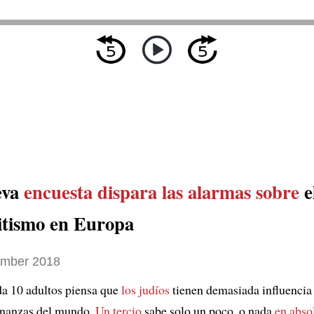
eva
encuesta
dispara las alarmas sobre
e
itismo en Europa
ember 2018
da 10 adultos piensa que
los judíos
tienen demasiada influencia
inanzas del mundo.
Un tercio
sabe solo un poco, o nada
en abso