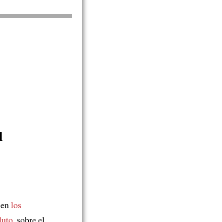
l
 en
los
luto
, sobre el