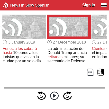
Sign In
News in Slow Spanish
3 January 2019
27 December 2018
27 De
o
Venecia
les cobrará
La administración de
Cientos
d
hasta
10 euros a los
Donald Trump anuncia
el impact
turistas que visitan la
retiradas
militares; su
en Indone
ciudad por un solo día
secretario de Defensa
dimite