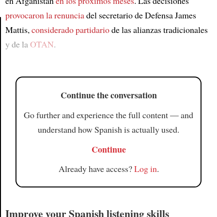
en Afganistán
en los próximos meses
. Las decisiones
provocaron la renuncia
del secretario de Defensa James
Mattis,
considerado partidario
de las alianzas tradicionales
y de la
OTAN
.
Article
Continue the conversation
Go further and experience the full content — and
understand how Spanish is actually used.
Continue
Already have access?
Log in
.
Improve your Spanish listening skills