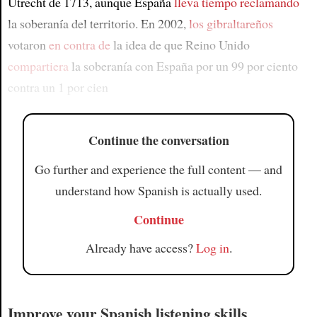
Utrecht de 1713, aunque España
lleva tiempo reclamando
la soberanía del territorio. En 2002,
los gibraltareños
votaron
en contra de
la idea de que Reino Unido
compartiera
la soberanía con España por un 99 por ciento
contra un 1 por cien
Continue the conversation
Go further and experience the full content — and
understand how Spanish is actually used.
Continue
Already have access?
Log in
.
Improve your Spanish listening skills