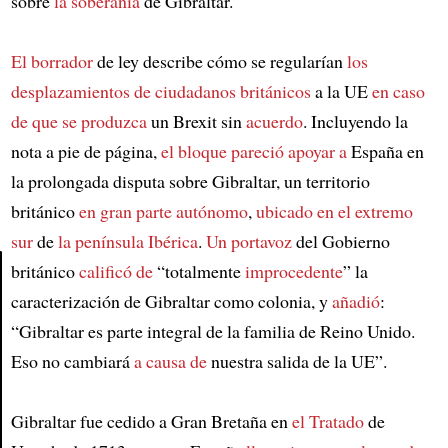
sobre
la soberanía
de Gibraltar.
El borrador
de ley describe cómo se regularían
los
desplazamientos de ciudadanos británicos
a la UE
en caso
de que se produzca
un Brexit sin
acuerdo
. Incluyendo la
nota a pie de página,
el bloque
pareció apoyar a
España en
la prolongada disputa sobre Gibraltar, un territorio
británico
en gran parte autónomo
,
ubicado en el extremo
sur
de
la península Ibérica
.
Un portavoz
del Gobierno
británico
calificó de
“totalmente
improcedente
” la
caracterización de Gibraltar como colonia, y
añadió
:
Article
“Gibraltar es parte integral de la familia de Reino Unido.
Eso no cambiará
a causa de
nuestra salida de la UE”.
Gibraltar fue cedido a Gran Bretaña en
el Tratado
de