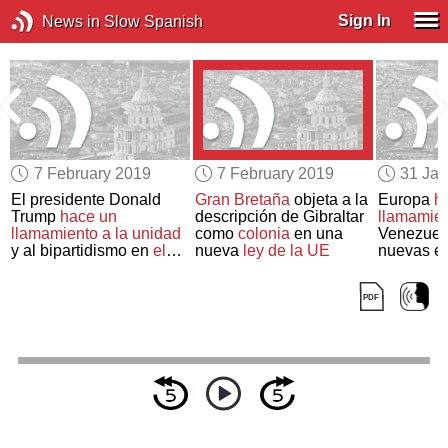
Sign In
News in Slow Spanish
7 February 2019
7 February 2019
31 Jan
El presidente Donald
Gran Bretaña
objeta a la
Europa
h
Trump
hace un
descripción de Gibraltar
llamamien
llamamiento a la unidad
como
colonia
en una
Venezue
y al bipartidismo en
el
nueva
ley de la UE
nuevas e
discurso del Estado de
la Unión