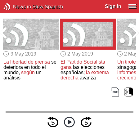
Sign In
News in Slow Spanish
9 May 2019
2 May 2019
2 May
La libertad de prensa
se
El Partido Socialista
Un tiroteo
deteriora en todo el
gana
las elecciones
sinagoga
mundo,
según
un
españolas;
la extrema
informes
análisis
derecha
avanza
crecient
antisemít