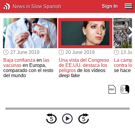
Sign In
News in Slow Spanish
27 June 2019
20 June 2019
13 Ju
Baja confianza
en
las
Una vista del Congreso
La campa
vacunas
en Europa,
de EE.UU.
destaca los
contra
los
comparado con el resto
peligros
de los vídeos
se hace vi
del mundo
deep fake