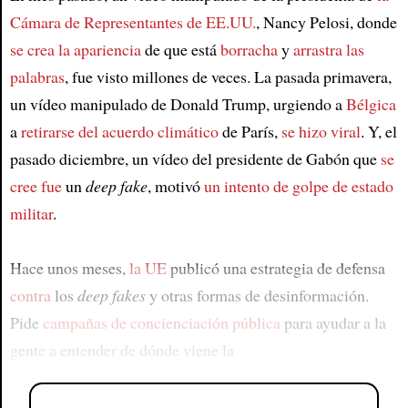
Cámara de Representantes de EE.UU.
, Nancy Pelosi, donde
se crea la apariencia
de que está
borracha
y
arrastra las
palabras
, fue visto millones de veces. La pasada primavera,
un vídeo manipulado de Donald Trump, urgiendo a
Bélgica
a
retirarse del
acuerdo climático
de París,
se hizo viral
. Y, el
pasado diciembre, un vídeo del presidente de Gabón que
se
cree fue
un
deep fake
, motivó
un intento de golpe de estado
militar
.
Hace unos meses,
la UE
publicó una estrategia de defensa
contra
los
deep fakes
y otras formas de desinformación.
Pide
campañas de concienciación pública
para ayudar a la
gente a entender de dónde viene la