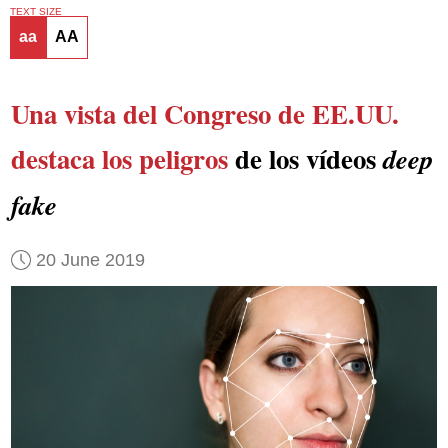
TEXT SIZE
aa
AA
Una vista del Congreso de EE.UU.
destaca los peligros
de los vídeos
deep
fake
20 June 2019