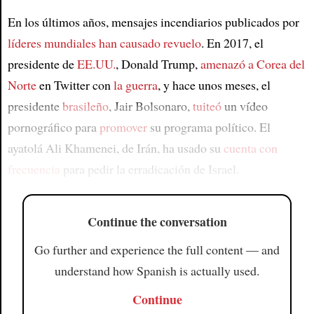
En los últimos años, mensajes incendiarios publicados por
líderes mundiales
han causado revuelo
. En 2017, el
presidente de
EE.UU.
, Donald Trump,
amenazó a
Corea del
Norte
en Twitter con
la guerra
, y hace unos meses, el
presidente
brasileño
, Jair Bolsonaro,
tuiteó
un vídeo
pornográfico para
promover
su programa político. El
ayatolá Ali Khamenei, de Irán, ha usado su
cuenta
con
frecuencia
para pedir la erradicación de Israel.
Continue the conversation
Go further and experience the full content — and
understand how Spanish is actually used.
Continue