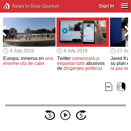
Sign In
News in Slow Spanish
4 July 2019
4 July 2019
27 Ju
Europa, inmersa en
una
Twitter
comenzará a
Jared Ku
enorme ola de calor
etiquetar tuits
abusivos
su plan e
de
dirigentes políticos
la paz en