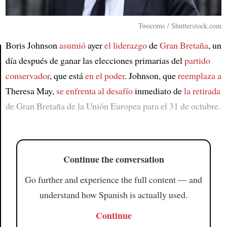
Twocoms / Shutterstock.com
Boris Johnson
asumió
ayer
el liderazgo
de
Gran Bretaña
, un
día después de ganar las elecciones primarias del
partido
conservador
, que está
en el poder
. Johnson, que
reemplaza a
Article
Theresa May,
se enfrenta al desafío
inmediato de
la retirada
de Gran Bretaña de la Unión Europea para el 31 de octubre.
Continue the conversation
Go further and experience the full content — and
understand how Spanish is actually used.
Continue