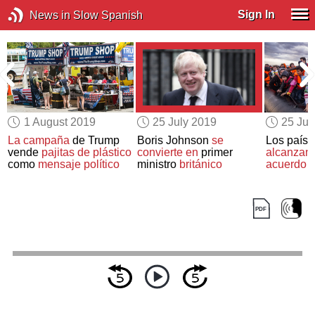
Sign In
News in Slow Spanish
1 August 2019
25 July 2019
25 Jul
La campaña
de Trump
Boris Johnson
se
Los país
vende
pajitas de plástico
convierte en
primer
alcanzan
como
mensaje político
ministro
británico
acuerdo
d