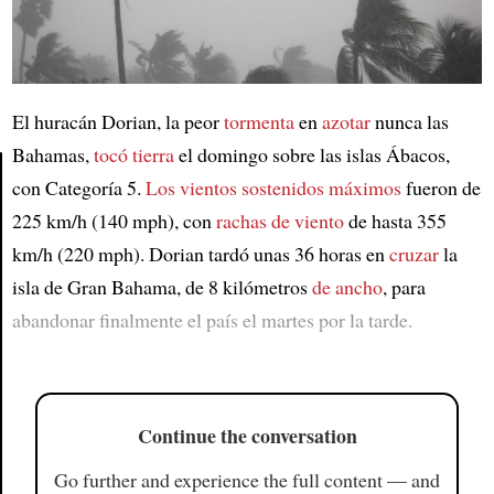
El huracán Dorian, la peor
tormenta
en
azotar
nunca las
Bahamas,
tocó tierra
el domingo sobre las islas Ábacos,
con Categoría 5.
Los vientos sostenidos máximos
fueron de
225 km/h (140 mph), con
rachas de viento
de hasta 355
Article
km/h (220 mph). Dorian tardó unas 36 horas en
cruzar
la
isla de Gran Bahama, de 8 kilómetros
de ancho
, para
abandonar finalmente el país el martes por la tarde.
Continue the conversation
Go further and experience the full content — and