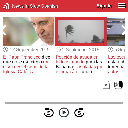
Sign In
News in Slow Spanish
12 September 2019
5 September 2019
5 Sep
El Papa Francisco
dice
Petición de ayuda en
Las escue
que no le da miedo
un
todo el mundo
para las
están aho
cisma en el seno de la
Bahamas,
asoladas por
tener
ban
Iglesia Católica
el huracán
Dorian
aulas