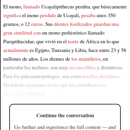
El mono,
llamado
Ucayalipithecus perdita, que básicamente
significa
el mono
perdido
de Ucayali,
pesaba
unos 350
gramos, o 12
onzas
. Sus
dientes fosilizados
guardan una
gran similitud con
un mono prehistórico llamado
Parapithecidae, que vivió en el
norte
de África en lo que
actualmente
es Egipto, Tanzania y Libia, hace entre 23 y 56
millones de años. Los dientes de
los mamíferos
, en
particular los molares, son muy
reconocibles
y distintivos.
Para los paleoantropólogos, son como
huellas dactilares
.
Ha habido ocasiones en las que los científicos
han
anunciado
el hallazg
Continue the conversation
Go further and experience the full content — and