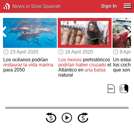
Sign In
News in Slow Spanish
23 April 2020
16 April 2020
9 Apri
Los océanos podrían
Los monos
prehistóricos
Un estudi
restaurar la vida marina
podrían haber cruzado
el
los coches
para 2050
Atlántico en
una balsa
que son 
natural