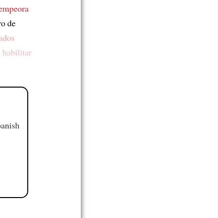
empeora
ro de
ados
e
habilitar
panish