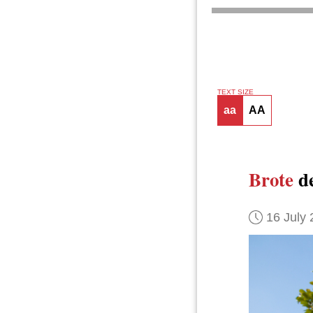
TEXT SIZE
aa
AA
Brote
de
16 July