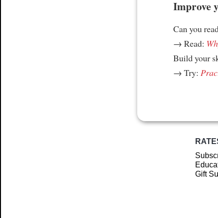
Improve yo
Can you read
→ Read:
Why
Build your s
→ Try:
Prac
RATE
Subscr
Educat
Gift S