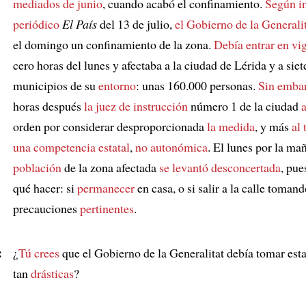
mediados de junio
, cuando acabó el confinamiento.
Según i
periódico
El País
del 13 de julio,
el Gobierno de la Generali
el domingo un confinamiento de la zona.
Debía entrar en vi
cero horas del lunes y afectaba a la ciudad de Lérida y a siet
municipios de su
entorno
: unas 160.000 personas.
Sin emba
horas después
la juez de instrucción
número 1 de la ciudad
orden por considerar desproporcionada
la medida
, y más
al 
una competencia estatal
,
no autonómica
. El lunes por la ma
población
de la zona afectada
se levantó desconcertada
, pue
qué hacer: si
permanecer
en casa, o si salir a la calle tomand
precauciones
pertinentes
.
:
¿
Tú crees
que el Gobierno de la Generalitat debía tomar est
tan
drásticas
?