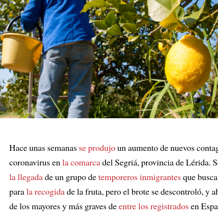
Hace unas semanas
se produjo
un aumento de nuevos contag
coronavirus en
la comarca
del Segriá, provincia de Lérida. Se
la llegada
de un grupo de
temporeros inmigrantes
que busca
para
la recogida
de la fruta, pero el brote se descontroló, y 
de los mayores y más graves de
entre los registrados
en Espa