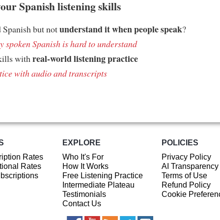
ur Spanish listening skills
understand it when people speak
 Spanish but not
?
 spoken Spanish is hard to understand
real-world listening practice
kills with
tice with audio and transcripts
S
EXPLORE
POLICIES
iption Rates
Who It's For
Privacy Policy
ional Rates
How It Works
AI Transparency
ubscriptions
Free Listening Practice
Terms of Use
Intermediate Plateau
Refund Policy
Testimonials
Cookie Preferen
Contact Us