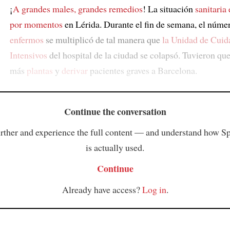
¡
A grandes males, grandes remedios
! La situación
sanitaria
por momentos
en Lérida. Durante el fin de semana, el núme
enfermos
se multiplicó de tal manera que
la Unidad de Cuid
Intensivos
del hospital de la ciudad se colapsó. Tuvieron qu
más
plantas
y
derivar
pacientes graves a Barcelona.
Continue the conversation
rther and experience the full content — and understand how S
is actually used.
Continue
Already have access?
Log in
.