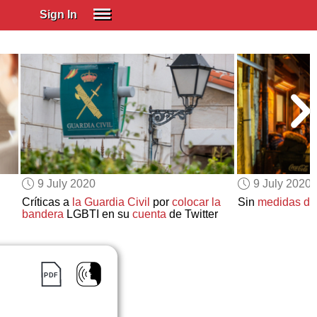
Sign In
SIGN IN
Spanish (Spain)
Spanish (Latino)
SUBSCRIBE
EDUCATIONAL LICENSES
GIFT CARDS
9 July 2020
9 July 2020
OTHER LANGUAGES
Críticas a
la Guardia Civil
por
colocar la
Sin
medidas de
bandera
LGBTI en su
cuenta
de Twitter
ABOUT US
ADJUST COLORS