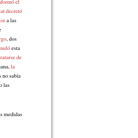
nformó
el
tat
decretó
gor
a las
e
rgo
, dos
anuló
esta
tratarse de
ñana,
la
s no sabía
o las
as medidas