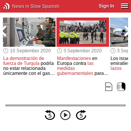
Sign In
News in Slow Spanish
10 September 2020
3 September 2020
3 Sep
La demostración de
Manifestaciones
en
Los israel
fuerza de Turquía
podría
Europa contra
las
emiratíes
no estar relacionada
medidas
lazos
únicamente con el gas
gubernamentales
para
natural
combatir el Covid