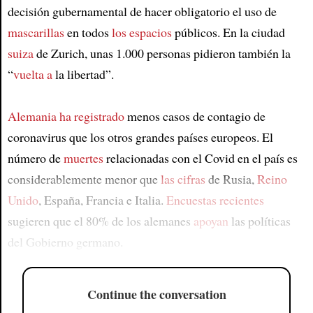
decisión gubernamental de hacer obligatorio el uso de
mascarillas
en todos
los espacios
públicos. En la ciudad
suiza
de Zurich, unas 1.000 personas pidieron también la
“
vuelta a
la libertad”.
Alemania
ha registrado
menos casos de contagio de
coronavirus que los otros grandes países europeos. El
número de
muertes
relacionadas con el Covid en el país es
considerablemente menor que
las cifras
de Rusia,
Reino
Unido
, España, Francia e Italia.
Encuestas recientes
sugieren que el 80% de los alemanes
apoyan
las políticas
del Gobierno germano.
Continue the conversation