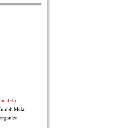
n el río
l Kumbh Mela,
 organiza