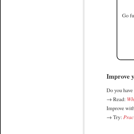
Go fu
Improve yo
Do you have
→ Read:
Why
Improve wit
→ Try:
Prac