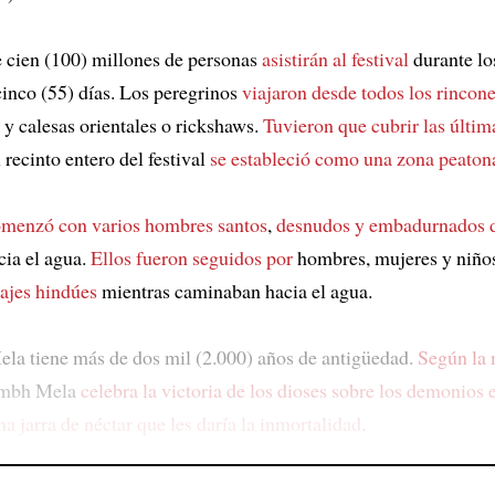
 cien (100) millones de personas
asistirán al festival
durante lo
cinco (55) días. Los peregrinos
viajaron desde todos los rincon
 y calesas orientales o rickshaws.
Tuvieron que cubrir las últim
l recinto entero del festival
se estableció como una zona peaton
menzó con varios hombres santos
,
desnudos y embadurnados d
cia el agua.
Ellos fueron seguidos por
hombres, mujeres y niñ
ajes hindúes
mientras caminaban hacia el agua.
a tiene más de dos mil (2.000) años de antigüedad.
Según la 
umbh Mela
celebra la victoria de los dioses sobre los demonios
na jarra de néctar
que les daría la inmortalidad
.