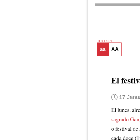
TEXT SIZE
aa
AA
El fest
17 Janu
El lunes, al
sagrado Gan
o festival de
cada doce (1