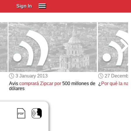
Sign In
SIGN IN
Spanish (Spain)
Spanish (Latino)
SUBSCRIBE
EDUCATIONAL LICENSES
GIFT CARDS
3 January 2013
27 Decembe
OTHER LANGUAGES
Avis
comprará Zipcar por
500 millones de
¿
Por qué la na
dólares
ABOUT US
ADJUST COLORS