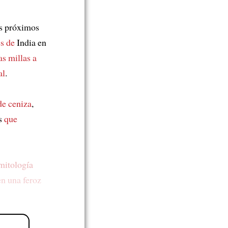
s próximos
es de
India en
as millas a
al
.
e ceniza
,
os
que
mitología
en una feroz