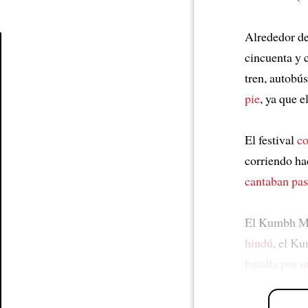
Alrededor de
cincuenta y 
Article
tren, autobús
pie
, ya que e
El festival
co
corriendo ha
cantaban pas
El Kumbh Mel
hindú
, el K
batalla por u