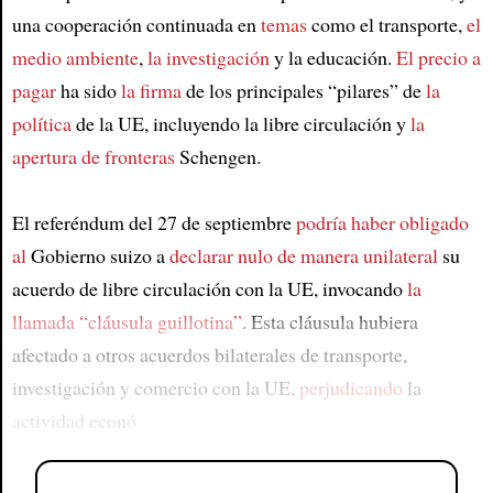
una cooperación continuada en
temas
como el transporte,
el
medio ambiente
,
la investigación
y la educación.
El precio a
pagar
ha sido
la firma
de los principales “pilares” de
la
política
de la UE, incluyendo la libre circulación y
la
apertura de fronteras
Schengen.
El referéndum del 27 de septiembre
podría haber obligado
al
Gobierno suizo a
declarar nulo de manera unilateral
su
acuerdo de libre circulación con la UE, invocando
la
llamada “cláusula guillotina”
. Esta cláusula hubiera
afectado a otros acuerdos bilaterales de transporte,
investigación y comercio con la UE,
perjudicando
la
actividad econó