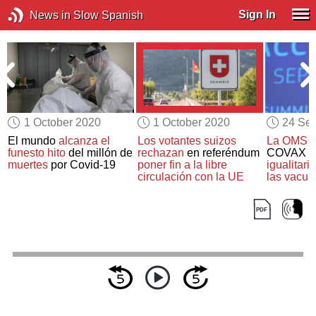
Sign In
News in Slow Spanish
1 October 2020
1 October 2020
24 Se
El mundo
alcanza el
Los votantes suizos
La OMS
c
funesto hito
del millón de
rechazan
en referéndum
COVAX d
muertes
por Covid-19
poner fin a la libre
igualitario
circulación con la UE
las vacun